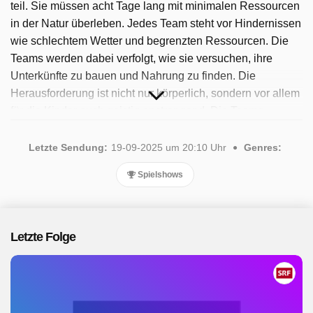
teil. Sie müssen acht Tage lang mit minimalen Ressourcen
in der Natur überleben. Jedes Team steht vor Hindernissen
wie schlechtem Wetter und begrenzten Ressourcen. Die
Teams werden dabei verfolgt, wie sie versuchen, ihre
Unterkünfte zu bauen und Nahrung zu finden. Die
Herausforderung ist nicht nur körperlich, sondern vor allem
für die Kinder auch geistig anstrengend. Die Teams
bestehen aus unterschiedlichen Zusammensetzungen,
darunter ein CEO mit seiner Familie und vier Brüder aus
Letzte Sendung:
19-09-2025 um 20:10 Uhr
Genres:
dem Zürcher Oberland. Die Serie zeigt, wie die Teilnehmer
Spielshows
mit den Herausforderungen umgehen und wie sie
gemeinsam ans Ziel kommen. Seit 2025 ist die Sendung
verfügbar. Insgesamt wurden 5 Folgen ausgestrahlt, die
letzte im September 2025.
Letzte Folge