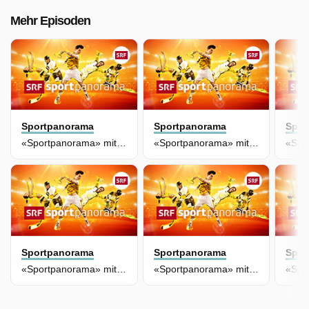
Mehr Episoden
Sportpanorama
Sportpanorama
Spor
«Sportpanorama» mit Studiogast Hans Flatscher
«Sportpanorama» mit Studiogast Patrick Fischer
Sportpanorama
Sportpanorama
Spor
«Sportpanorama» mit Studiogast Fanny Smith
«Sportpanorama» mit Studiogast Murat Yakin