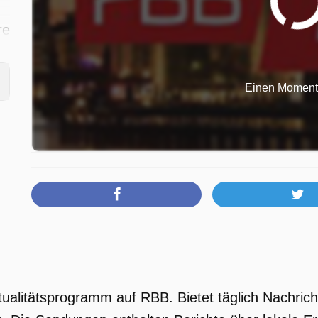
re
rd
Einen Moment b
n
m
tualitätsprogramm auf RBB. Bietet täglich Nachrich