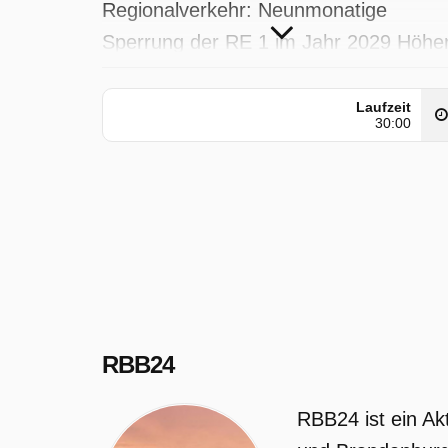
Regionalverkehr: Neunmonatige
Sperrung der RE 1 im Jahr 2029 Höhe
Baukosten: "House of One" in Mitte wi
in kleinerer Version gebaut rbb-
Laufzeit
30:00
Sportnachrichten Beginn der
Bewerbungsphase: Azubi-Wohnheim i
Lichtenberg vergibt Plätze Moderation:
Andrea Vannahme
RBB24 wurde auf RBB ausgestrahlt a
Mittwoch 27 Mai 2026, 05:30 Uhr.
RBB24
RBB24 ist ein Ak