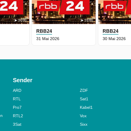
30:00
15:00
RBB24
RBB24
31 Mai 2026
30 Mai 2026
Sender
ARD
ZDF
RTL
Sat1
Pro7
Kabel1
on
RTL2
Vox
3Sat
Sixx