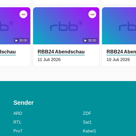
30:00
30:00
dschau
RBB24 Abendschau
RBB24 Abe
11 Juli 2026
10 Juli 2026
Sender
ARD
ZDF
RTL
Sat1
Pro7
Kabel1