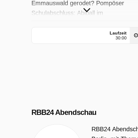
Emmauswald gerodet? Pompöser
Schulabschluss: Abiball im
Admiralspalast Moderation: Leonie
Schwarzer
Laufzeit
30:00
RBB24 Abendschau wurde auf RBB
ausgestrahlt am Dienstag 7 Juli 2026,
08:30 Uhr.
RBB24 Abendschau
RBB24 Abendschau