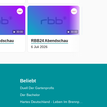
30:00
30:00
ndschau
RBB24 Abendschau
RBB24 Abe
6 Juli 2026
5 Juli 2026
Beliebt
Duell Der Gartenprofis
Der Bachelor
Hartes Deutschland - Leben Im Brennpunkt