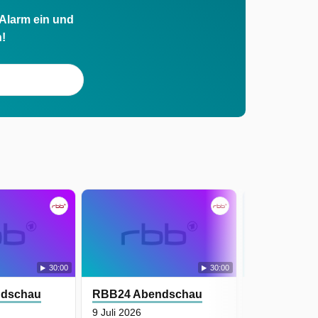
 Alarm ein und
h!
30:00
30:00
ndschau
RBB24 Abendschau
RBB24 Abe
9 Juli 2026
8 Juli 2026