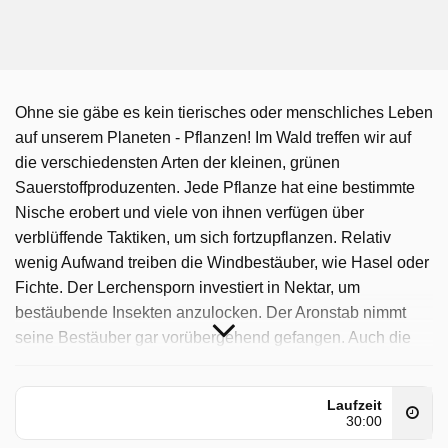
Ohne sie gäbe es kein tierisches oder menschliches Leben
auf unserem Planeten - Pflanzen! Im Wald treffen wir auf
die verschiedensten Arten der kleinen, grünen
Sauerstoffproduzenten. Jede Pflanze hat eine bestimmte
Nische erobert und viele von ihnen verfügen über
verblüffende Taktiken, um sich fortzupflanzen. Relativ
wenig Aufwand treiben die Windbestäuber, wie Hasel oder
Fichte. Der Lerchensporn investiert in Nektar, um
bestäubende Insekten anzulocken. Der Aronstab nimmt
seine Bestäuber gar vorübergehend gefangen. Auch die
Verbreitungswege der Samen sind vielfältig: Lassen sich
manche einfach vom Winde verwehen, so haben es
Laufzeit
andere darauf abgesehen, sich fressen zu lassen.
30:00
Erdbeere und Moschuskraut rekrutieren Schnecken für den