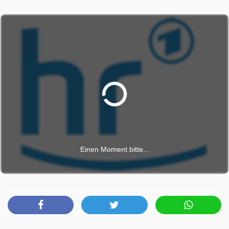
Samentransport. Das Springkraut erschließt mit einem
raffinierten Schleudermechanismus neue Lebensräume für
seine Nachkommen. Vom Lebenszyklus der Pflanzen und
ihren Anpassungen an die Umwelt erzählt dieser Film.
Planet Schule wurde auf HR ausgestrahlt am Donnerstag
30 April 2026, 06:40 Uhr.
Einen Moment bitte...