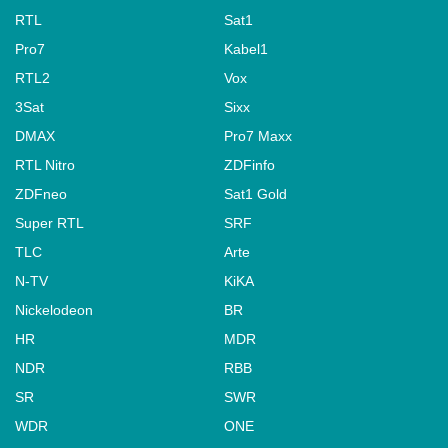
RTL
Sat1
Pro7
Kabel1
RTL2
Vox
3Sat
Sixx
DMAX
Pro7 Maxx
RTL Nitro
ZDFinfo
ZDFneo
Sat1 Gold
Super RTL
SRF
TLC
Arte
N-TV
KiKA
Nickelodeon
BR
HR
MDR
NDR
RBB
SR
SWR
WDR
ONE