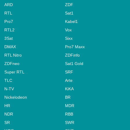
ARD
ZDF
RTL
Sat1
Pro7
Kabel1
RTL2
Vox
3Sat
Sixx
DMAX
Pro7 Maxx
RTL Nitro
ZDFinfo
ZDFneo
Sat1 Gold
Super RTL
SRF
TLC
Arte
N-TV
KiKA
Nickelodeon
BR
HR
MDR
NDR
RBB
SR
SWR