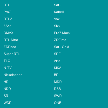
RTL
Sat1
Pro7
Kabel1
RTL2
Vox
3Sat
Sixx
DMAX
Pro7 Maxx
RTL Nitro
ZDFinfo
ZDFneo
Sat1 Gold
Super RTL
SRF
TLC
Arte
N-TV
KiKA
Nickelodeon
BR
HR
MDR
NDR
RBB
SR
SWR
WDR
ONE