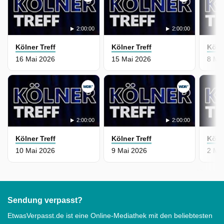
2:00:00
2:00:00
Kölner Treff
Kölner Treff
Kölne
16 Mai 2026
15 Mai 2026
8 Ma
2:00:00
2:00:00
Kölner Treff
Kölner Treff
Kölne
10 Mai 2026
9 Mai 2026
2 Ma
Sendung verpasst?
EtwasVerpasst.de ist eine Online-Mediathek mit den beliebtesten