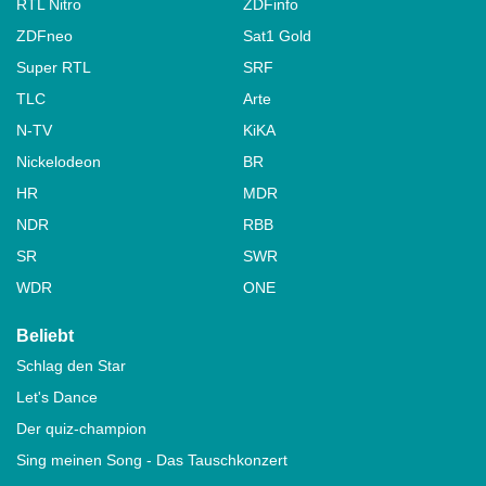
RTL Nitro
ZDFinfo
ZDFneo
Sat1 Gold
Super RTL
SRF
TLC
Arte
N-TV
KiKA
Nickelodeon
BR
HR
MDR
NDR
RBB
SR
SWR
WDR
ONE
Beliebt
Schlag den Star
Let's Dance
Der quiz-champion
Sing meinen Song - Das Tauschkonzert