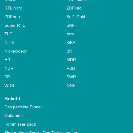
RTL Nitro
ZDFinfo
ZDFneo
Sat1 Gold
Super RTL
SRF
TLC
Arte
N-TV
KiKA
Nickelodeon
BR
HR
MDR
NDR
RBB
SR
SWR
WDR
ONE
Beliebt
Das perfekte Dinner
Outlander
Kommissar Beck
Sing meinen Song - Das Tauschkonzert