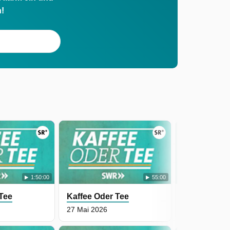
h!
1:50:00
55:00
 Tee
Kaffee Oder Tee
Kaffee Oder
27 Mai 2026
26 Mai 2026