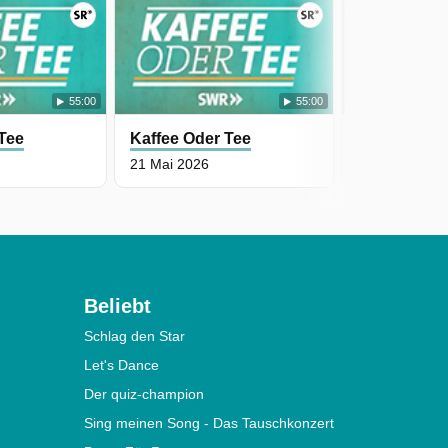
55:00
55:00
 Tee
Kaffee Oder Tee
Kaffee Oder
21 Mai 2026
20 Mai 2026
Beliebt
Schlag den Star
Let's Dance
Der quiz-champion
Sing meinen Song - Das Tauschkonzert