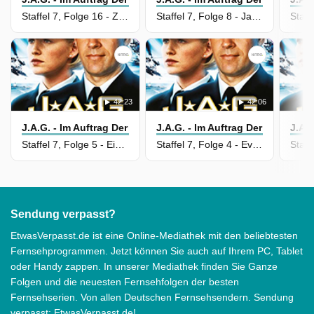
Staffel 7, Folge 16 - Zwischenfall am Khaiberpass
Staffel 7, Folge 8 - Jagathon
42:23
42:06
J.A.G. - Im Auftrag Der Ehre
J.A.G. - Im Auftrag Der Ehre
J.A.G
Staffel 7, Folge 5 - Ein schmutziges Geschäft
Staffel 7, Folge 4 - Evakuierung in letzter Sekunde
Sendung verpasst?
EtwasVerpasst.de ist eine Online-Mediathek mit den beliebtesten
Fernsehprogrammen. Jetzt können Sie auch auf Ihrem PC, Tablet
oder Handy zappen. In unserer Mediathek finden Sie Ganze
Folgen und die neuesten Fernsehfolgen der besten
Fernsehserien. Von allen Deutschen Fernsehsendern. Sendung
verpasst: EtwasVerpasst.de!