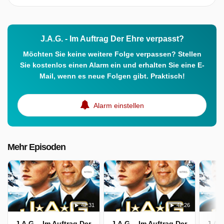
J.A.G. - Im Auftrag Der Ehre verpasst?
Möchten Sie keine weitere Folge verpassen? Stellen
Sie kostenlos einen Alarm ein und erhalten Sie eine E-
Mail, wenn es neue Folgen gibt. Praktisch!
Alarm einstellen
Mehr Episoden
42:31
42:26
J.A.G. - Im Auftrag Der Ehre
J.A.G. - Im Auftrag Der Ehre
J.A.G