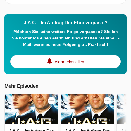
J.A.G. - Im Auftrag Der Ehre verpasst?
Möchten Sie keine weitere Folge verpassen? Stellen
Sie kostenlos einen Alarm ein und erhalten Sie eine E-
Mail, wenn es neue Folgen gibt. Praktisch!
Alarm einstellen
Mehr Episoden
46:13
45:55
J.A.G. - Im Auftrag Der Ehre
J.A.G. - Im Auftrag Der Ehre
J.A.G