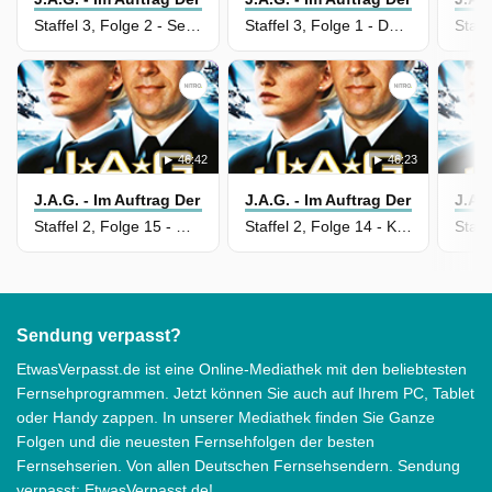
Staffel 3, Folge 2 - Sex und Disziplin
Staffel 3, Folge 1 - Das Skelett im Schiffsrumpf
46:42
46:23
J.A.G. - Im Auftrag Der Ehre
J.A.G. - Im Auftrag Der Ehre
J.A.G
Staffel 2, Folge 15 - Rendezvous mit dem Tod
Staffel 2, Folge 14 - Kosaken und Cowboys
Sendung verpasst?
EtwasVerpasst.de ist eine Online-Mediathek mit den beliebtesten
Fernsehprogrammen. Jetzt können Sie auch auf Ihrem PC, Tablet
oder Handy zappen. In unserer Mediathek finden Sie Ganze
Folgen und die neuesten Fernsehfolgen der besten
Fernsehserien. Von allen Deutschen Fernsehsendern. Sendung
verpasst: EtwasVerpasst.de!