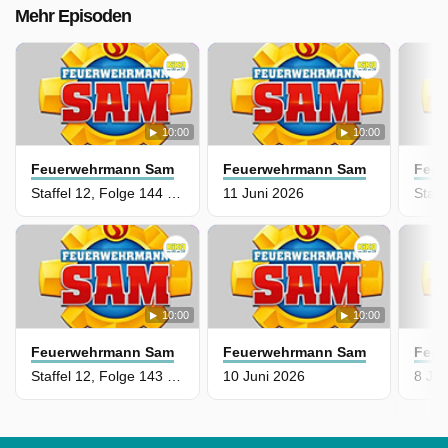
Mehr Episoden
10:00
10:00
Feuerwehrmann Sam
Feuerwehrmann Sam
Feue
Staffel 12, Folge 144 - Ein wirklich scharfer Snack
11 Juni 2026
10:00
10:00
Feuerwehrmann Sam
Feuerwehrmann Sam
Feue
Staffel 12, Folge 143 - Die Seilrutsche
10 Juni 2026
8 Jun