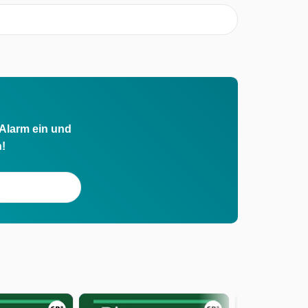
 Alarm ein und
h!