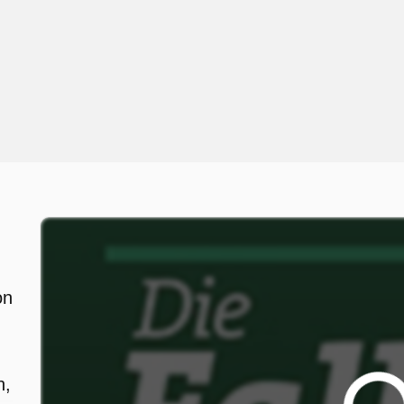
on
n,