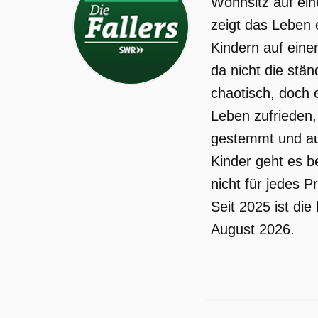
Wohnsitz auf ei
inzwischen ein gutes Team auf dem Ho
zeigt das Leben 
Wenn's weiter so gut läuft, ist der
Kindern auf eine
Umbau der Tenne bald abgeschlossen.
da nicht die stä
Doch dann verschwindet Manuel
chaotisch, doch 
plötzlich und ohne Erklärung vom
Leben zufrieden,
Fallerhof.
gestemmt und auf
Die Fallers wurde auf SR ausgestrahlt
Kinder geht es be
am Sonntag 3 Mai 2026, 19:15 Uhr.
nicht für jedes 
Seit 2025 ist di
August 2026.