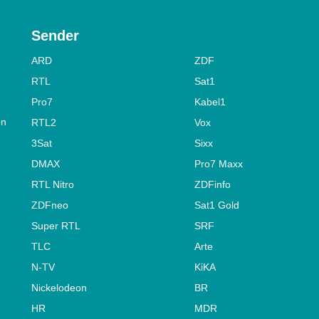
Sender
ARD
ZDF
RTL
Sat1
Pro7
Kabel1
on
RTL2
Vox
3Sat
Sixx
DMAX
Pro7 Maxx
RTL Nitro
ZDFinfo
ZDFneo
Sat1 Gold
Super RTL
SRF
TLC
Arte
N-TV
KiKA
Nickelodeon
BR
HR
MDR