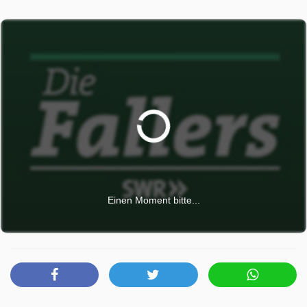
nicht nur den Bürgermeister von sich und seinen
Qualitäten zu überzeugen. Sein freundliches und
charmantes Wesen ist ein Garant für sich schnell öffnende
Türen. Lissy und Frau Heilert sind jedenfalls hingerissen
von ihrem neuen Kollegen. Auch Bernhard glaubt, einen
guten Fang mit ihm gemacht zu haben, bis er merkt, dass
Engel auch bei Monique viel zu gut ankommt.
Die Fallers wurde auf SR ausgestrahlt am Mittwoch 29
April 2026, 01:30 Uhr.
Einen Moment bitte...