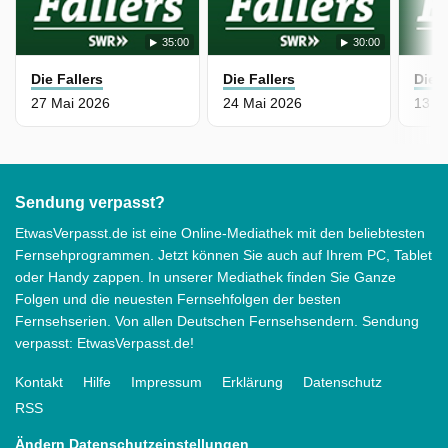
35:00
30:00
Die Fallers
Die Fallers
Die F
27 Mai 2026
24 Mai 2026
13 M
Sendung verpasst?
EtwasVerpasst.de ist eine Online-Mediathek mit den beliebtesten
Fernsehprogrammen. Jetzt können Sie auch auf Ihrem PC, Tablet
oder Handy zappen. In unserer Mediathek finden Sie Ganze
Folgen und die neuesten Fernsehfolgen der besten
Fernsehserien. Von allen Deutschen Fernsehsendern. Sendung
verpasst: EtwasVerpasst.de!
Kontakt
Hilfe
Impressum
Erklärung
Datenschutz
RSS
Ändern Datenschutzeinstellungen