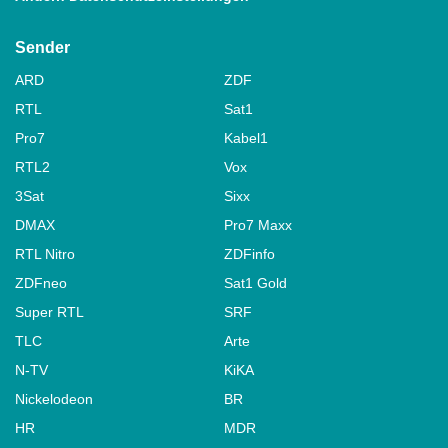
Sender
ARD
ZDF
RTL
Sat1
Pro7
Kabel1
RTL2
Vox
3Sat
Sixx
DMAX
Pro7 Maxx
RTL Nitro
ZDFinfo
ZDFneo
Sat1 Gold
Super RTL
SRF
TLC
Arte
N-TV
KiKA
Nickelodeon
BR
HR
MDR