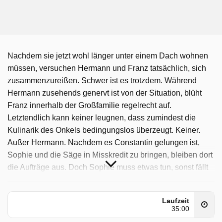
Nachdem sie jetzt wohl länger unter einem Dach wohnen
müssen, versuchen Hermann und Franz tatsächlich, sich
zusammenzureißen. Schwer ist es trotzdem. Während
Hermann zusehends genervt ist von der Situation, blüht
Franz innerhalb der Großfamilie regelrecht auf.
Letztendlich kann keiner leugnen, dass zumindest die
Kulinarik des Onkels bedingungslos überzeugt. Keiner.
Außer Hermann. Nachdem es Constantin gelungen ist,
Sophie und die Säge in Misskredit zu bringen, bleiben dort
die Aufträge aus. Doch Sophie muss etwas tun, sonst fällt
ihr die Decke auf den Kopf. Bei der Stallarbeit tankt sie
Kraft, gleichzeitig fühlt sie sich innerhalb der Familie sicher
Laufzeit
und findet ein wenig Ruhe - bis Constantin auch dort
35:00
auftaucht. Raphael Engel hat es in kürzester Zeit geschafft,