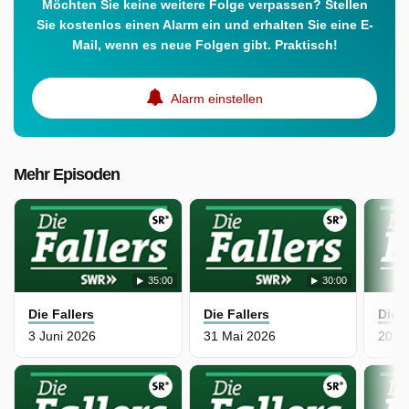
Möchten Sie keine weitere Folge verpassen? Stellen
Sie kostenlos einen Alarm ein und erhalten Sie eine E-
Mail, wenn es neue Folgen gibt. Praktisch!
Alarm einstellen
Mehr Episoden
35:00
30:00
Die Fallers
Die Fallers
Die F
3 Juni 2026
31 Mai 2026
20 M