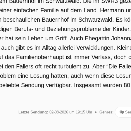
nem Bauernhof im Schwarzwald. Die im SWR3 gezei
einer einfachen Familie auf dem Land. Hermann und
n beschaulichen Bauernhof im Schwarzwald. Es kön
ndigen Berufs- und Beziehungsprobleme der Kinder.
er hat sein Leben um Griff. Auch Ehegattin Joha
 auch gibt es im Alltag allerlei Verwicklungen. Kl
 das Familienoberhaupt ist immer Verlass, doch d
i den Fallers oft recht turbulent zu. Aber “Die Fall
Problem eine Lösung hätten, auch wenn diese Lösu
e beliebte Sendung verfügbar. Insgesamt wurden 80 
Letzte Sendung:
02-08-2026 um 19:15 Uhr
Genres:
Ser