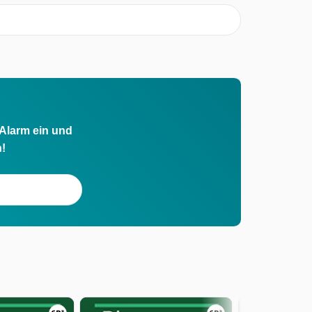
 Alarm ein und
h!