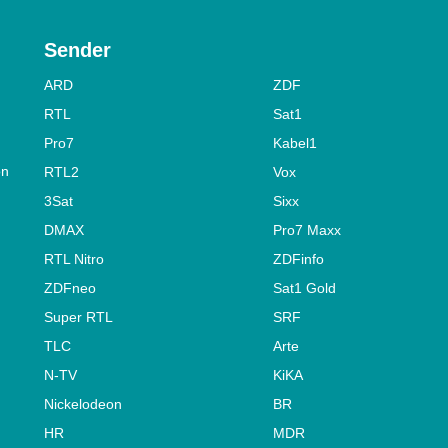
Sender
ARD
ZDF
RTL
Sat1
Pro7
Kabel1
on
RTL2
Vox
3Sat
Sixx
DMAX
Pro7 Maxx
RTL Nitro
ZDFinfo
ZDFneo
Sat1 Gold
Super RTL
SRF
TLC
Arte
N-TV
KiKA
Nickelodeon
BR
HR
MDR