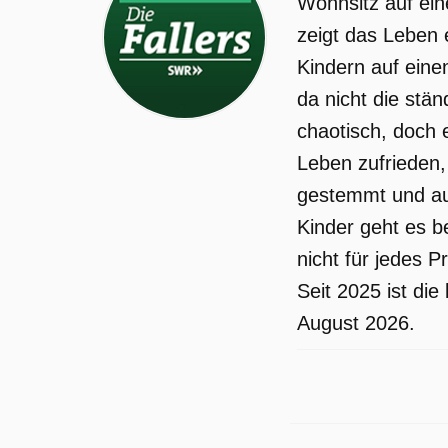
Wohnsitz auf ei
Lieblingstasse zu Bruch. Jenny drängt
zeigt das Leben 
Sophie zu einer Entscheidung im
Kindern auf eine
Umgangsrecht für Constantin. Doch
da nicht die stä
Sophie hat Angst und fürchtet,
chaotisch, doch 
Constantin könnte den kleinen Konrad
Leben zufrieden,
nicht mehr zurück bringen.
gestemmt und auf
Die Fallers wurde auf SR ausgestrahlt
Kinder geht es be
am Mittwoch 3 Juni 2026, 01:30 Uhr.
nicht für jedes 
Seit 2025 ist di
August 2026.