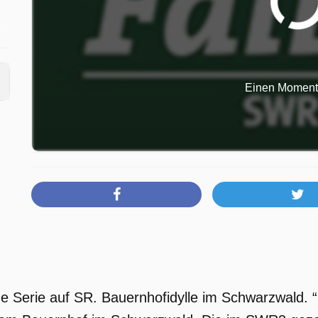
Einen Moment b
m
ie
e
ine Serie auf SR. Bauernhofidylle im Schwarzwald. “D
s