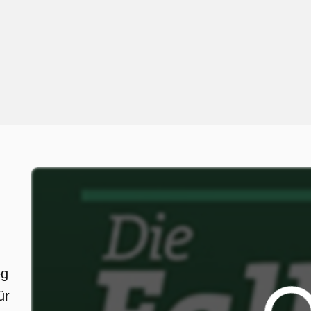
eg
ür