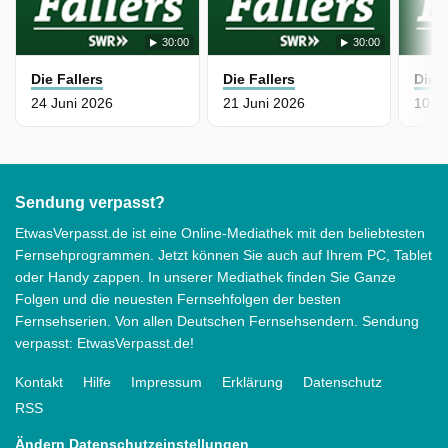
30:00
30:00
Die Fallers
Die Fallers
Die F
24 Juni 2026
21 Juni 2026
10 J
Sendung verpasst?
EtwasVerpasst.de ist eine Online-Mediathek mit den beliebtesten
Fernsehprogrammen. Jetzt können Sie auch auf Ihrem PC, Tablet
oder Handy zappen. In unserer Mediathek finden Sie Ganze
Folgen und die neuesten Fernsehfolgen der besten
Fernsehserien. Von allen Deutschen Fernsehsendern. Sendung
verpasst: EtwasVerpasst.de!
Kontakt
Hilfe
Impressum
Erklärung
Datenschutz
RSS
Ändern Datenschutzeinstellungen