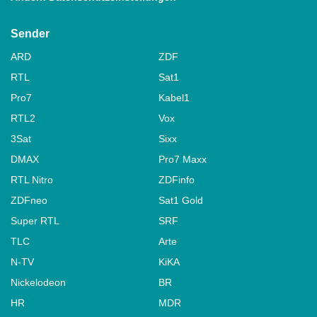
Sender
ARD
ZDF
RTL
Sat1
Pro7
Kabel1
RTL2
Vox
3Sat
Sixx
DMAX
Pro7 Maxx
RTL Nitro
ZDFinfo
ZDFneo
Sat1 Gold
Super RTL
SRF
TLC
Arte
N-TV
KiKA
Nickelodeon
BR
HR
MDR