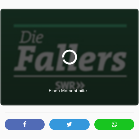
penible Herr Engel mahnt, dass Geschenke im öffentlichen
Dienst verboten sind, Stichwort: Vorteilsannahme im Amt.
Lediglich kleine Geschenke bis zu einem Wert von 10 Euro
sind erlaubt, und der Korb ist deutlich mehr wert.
Die Fallers wurde auf SR ausgestrahlt am Mittwoch 27 Mai
2026, 01:30 Uhr.
Einen Moment bitte...