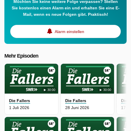
Möchten Sie keine weitere Folge verpassen? Stellen
Sie kostenlos einen Alarm ein und erhalten Sie eine E-
Mail, wenn es neue Folgen gibt. Praktisch!
Alarm einstellen
Mehr Episoden
30:00
30:00
Die Fallers
Die Fallers
Die F
1 Juli 2026
28 Juni 2026
17 J