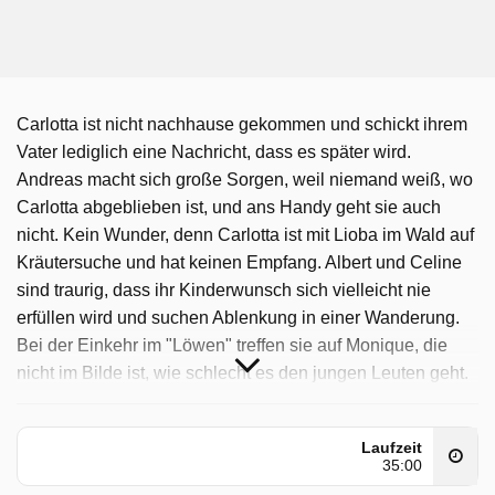
Carlotta ist nicht nachhause gekommen und schickt ihrem
Vater lediglich eine Nachricht, dass es später wird.
Andreas macht sich große Sorgen, weil niemand weiß, wo
Carlotta abgeblieben ist, und ans Handy geht sie auch
nicht. Kein Wunder, denn Carlotta ist mit Lioba im Wald auf
Kräutersuche und hat keinen Empfang. Albert und Celine
sind traurig, dass ihr Kinderwunsch sich vielleicht nie
erfüllen wird und suchen Ablenkung in einer Wanderung.
Bei der Einkehr im "Löwen" treffen sie auf Monique, die
nicht im Bilde ist, wie schlecht es den jungen Leuten geht.
Ahnungslos erzählt sie von ihrem Mutterglück damals, als
Albert geboren war und betritt damit bei Celine ein
Laufzeit
Minenfeld. Im Rathaus wird ein üppiger Präsentkorb für
35:00
Bernhard abgegeben - von einem anonymen Spender. Der