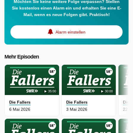
Möchten Sie keine weitere Folge verpassen? Stellen
Sie kostenlos einen Alarm ein und erhalten Sie eine E-
Mail, wenn es neue Folgen gibt. Praktisch!
Alarm einstellen
Mehr Episoden
35:00
30:00
Die Fallers
Die Fallers
Die F
6 Mai 2026
3 Mai 2026
22 Ap