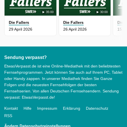
35:00
30:00
Die Fallers
Die Fallers
Die F
29 April 2026
26 April 2026
15 Ap
Sendung verpasst?
EtwasVerpasst.de ist eine Online-Mediathek mit den beliebtesten
Fernsehprogrammen. Jetzt können Sie auch auf Ihrem PC, Tablet
oder Handy zappen. In unserer Mediathek finden Sie Ganze
Folgen und die neuesten Fernsehfolgen der besten
Fernsehserien. Von allen Deutschen Fernsehsendern. Sendung
verpasst: EtwasVerpasst.de!
Kontakt
Hilfe
Impressum
Erklärung
Datenschutz
RSS
Ändern Datenschutzeinstellungen