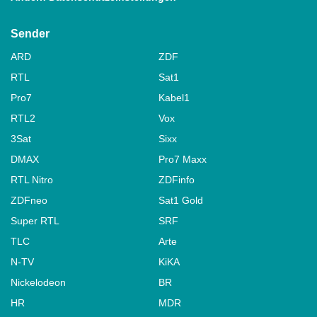
Sender
ARD
ZDF
RTL
Sat1
Pro7
Kabel1
RTL2
Vox
3Sat
Sixx
DMAX
Pro7 Maxx
RTL Nitro
ZDFinfo
ZDFneo
Sat1 Gold
Super RTL
SRF
TLC
Arte
N-TV
KiKA
Nickelodeon
BR
HR
MDR