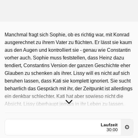
Manchmal fragt sich Sophie, ob es richtig war, mit Konrad
ausgerechnet zu ihrem Vater zu flüchten. Er lässt sie kaum
aus den Augen und kontrolliert sie - genau wie Constantin
vorher auch. Sophie muss feststellen, dass Heinz dazu
tendiert, Constantins Version der ganzen Geschichte eher
Glauben zu schenken als ihrer. Lissy will es nicht auf sich
beruhen lassen, dass Kati sie komplett ignoriert. Sie sucht
beharrlich das Gespräch mit ihr, der Zeitpunkt ist allerdings
ein denkbar schlechter. Kati hat aber sowieso nicht die
Absicht, Lissy überhaupt jemals in ihr Leben zu lassen.
Der Literaturzirkel im Löwen hat ein neues - ungewolltes -
Mitglied bekommen. Es sieht so aus, als würde man dieses
Laufzeit
auch so schnell nicht mehr loswerden können.
30:00