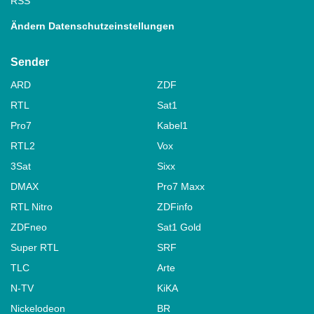
RSS
Ändern Datenschutzeinstellungen
Sender
ARD
ZDF
RTL
Sat1
Pro7
Kabel1
RTL2
Vox
3Sat
Sixx
DMAX
Pro7 Maxx
RTL Nitro
ZDFinfo
ZDFneo
Sat1 Gold
Super RTL
SRF
TLC
Arte
N-TV
KiKA
Nickelodeon
BR