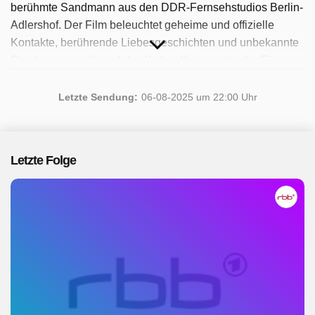
berühmte Sandmann aus den DDR-Fernsehstudios Berlin-
Adlershof. Der Film beleuchtet geheime und offizielle
Kontakte, berührende Liebesgeschichten und unbekannte
Sonderwege während des Kalten Krieges, als der Eiserne
Vorhang Europa teilte. Film von Claudia Gründer |
Erstausstrahlung: 12.12.2023 (rbb). Seit 2025 ist die
Letzte Sendung:
06-08-2025 um 22:00 Uhr
Sendung verfügbar. Insgesamt wurde 1 Folge ausgestrahlt
im August 2025.
Letzte Folge