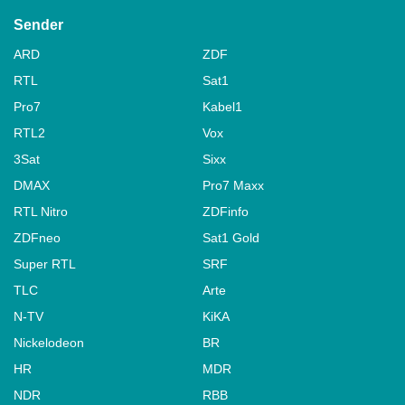
Sender
ARD
ZDF
RTL
Sat1
Pro7
Kabel1
RTL2
Vox
3Sat
Sixx
DMAX
Pro7 Maxx
RTL Nitro
ZDFinfo
ZDFneo
Sat1 Gold
Super RTL
SRF
TLC
Arte
N-TV
KiKA
Nickelodeon
BR
HR
MDR
NDR
RBB