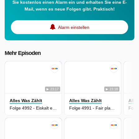
Sie kostenlos einen Alarm ein und erhalten Sie eine E-
Mail, wenn es neue Folgen gibt. Praktisch!
Alarm einstellen
Mehr Episoden
23:17
23:18
Alles Was Zählt
Alles Was Zählt
Alle
Folge 4992 - Eiskalt erpresst
Folge 4991 - Fair play war gestern