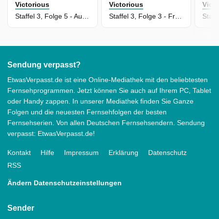
Victorious
Victorious
Vict
Staffel 3, Folge 5 - Auto, Regen, Feuer!
Staffel 3, Folge 3 - Fragestunde mit Pärchen
Sendung verpasst?
EtwasVerpasst.de ist eine Online-Mediathek mit den beliebtesten
Fernsehprogrammen. Jetzt können Sie auch auf Ihrem PC, Tablet
oder Handy zappen. In unserer Mediathek finden Sie Ganze
Folgen und die neuesten Fernsehfolgen der besten
Fernsehserien. Von allen Deutschen Fernsehsendern. Sendung
verpasst: EtwasVerpasst.de!
Kontakt
Hilfe
Impressum
Erklärung
Datenschutz
RSS
Ändern Datenschutzeinstellungen
Sender