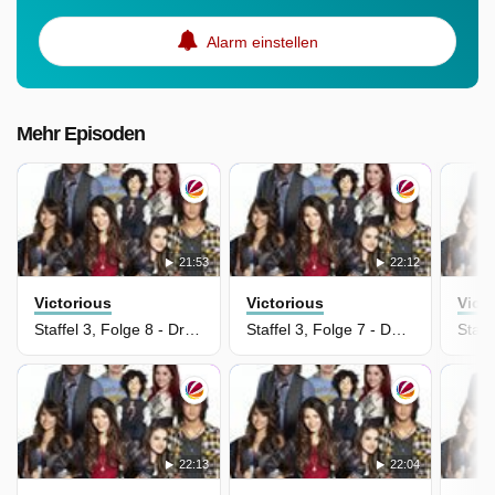
Alarm einstellen
Mehr Episoden
21:53
22:12
Victorious
Victorious
Vict
Staffel 3, Folge 8 - Driving Miss Tori
Staffel 3, Folge 7 - Der Gorilla Club
22:13
22:04