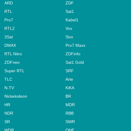
ARD
ZDF
RTL
Sat1
Pro7
Kabel1
RTL2
Vox
3Sat
Sixx
DMAX
Pro7 Maxx
RTL Nitro
ZDFinfo
ZDFneo
Sat1 Gold
Super RTL
SRF
TLC
Arte
N-TV
KiKA
Nickelodeon
BR
HR
MDR
NDR
RBB
SR
SWR
WDR
ONE