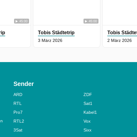
45:00
45:00
rip
Tobis Städtetrip
Tobis Städte
3 März 2026
2 März 2026
Sender
ARD
ZDF
RTL
Sat1
Pro7
Kabel1
on
RTL2
Vox
3Sat
Sixx