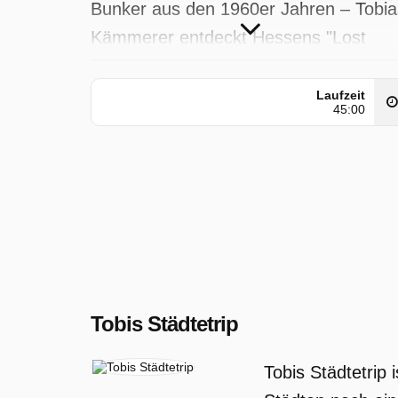
Bunker aus den 1960er Jahren – Tobia
Kämmerer entdeckt Hessens "Lost
Places".
Laufzeit
Tobis Städtetrip wurde auf HR
45:00
ausgestrahlt am Mittwoch 18 Februar
2026, 09:05 Uhr.
Tobis Städtetrip
Tobis Städtetrip