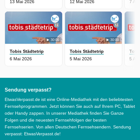
13 Mai 2026
12 Mai 2026
7 Apr
30:00
30:00
Tobis Städtetrip
Tobis Städtetrip
Tobi
6 Mai 2026
5 Mai 2026
5 Apr
Sendung verpasst?
EtwasVerpasst.de ist eine Online-Mediathek mit den beliebtesten
Fernsehprogrammen. Jetzt können Sie auch auf Ihrem PC, Tablet
oder Handy zappen. In unserer Mediathek finden Sie Ganze
Folgen und die neuesten Fernsehfolgen der besten
Fernsehserien. Von allen Deutschen Fernsehsendern. Sendung
verpasst: EtwasVerpasst.de!