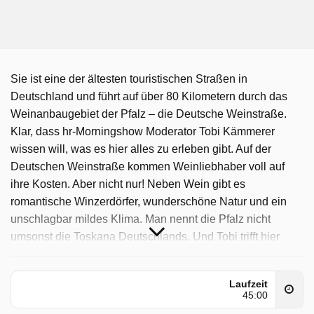
Sie ist eine der ältesten touristischen Straßen in
Deutschland und führt auf über 80 Kilometern durch das
Weinanbaugebiet der Pfalz – die Deutsche Weinstraße.
Klar, dass hr-Morningshow Moderator Tobi Kämmerer
wissen will, was es hier alles zu erleben gibt. Auf der
Deutschen Weinstraße kommen Weinliebhaber voll auf
ihre Kosten. Aber nicht nur! Neben Wein gibt es
romantische Winzerdörfer, wunderschöne Natur und ein
unschlagbar mildes Klima. Man nennt die Pfalz nicht
umsonst die Toskana Deutschlands. Und Tobi trifft hier
junge Menschen mit kreativen Ideen und gibt Tipps, was
auf keinen Fall verpasst werden sollte.
Laufzeit
45:00
Tobis Städtetrip wurde auf HR ausgestrahlt am Montag 16