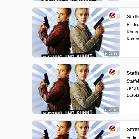
Staff
Ein kl
Rhein 
Kommis
21:29
Staff
Staffe
Januar
Detekt
21:18
Staff
Verlie