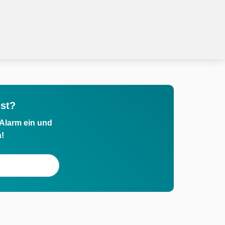
st?
 Alarm ein und
h!