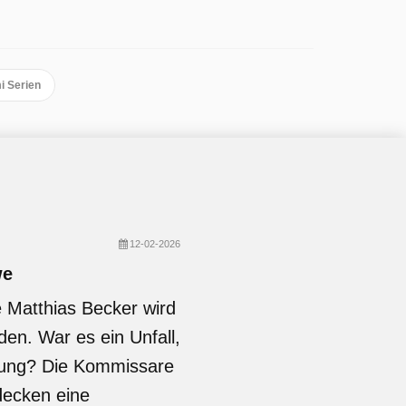
i Serien
12-02-2026
we
e Matthias Becker wird
en. War es ein Unfall,
ötung? Die Kommissare
decken eine