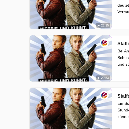
deutet
Vermu
21:15
Staff
Bei An
Schus
und st
20:53
Staff
Ein Sc
Stunde
könne