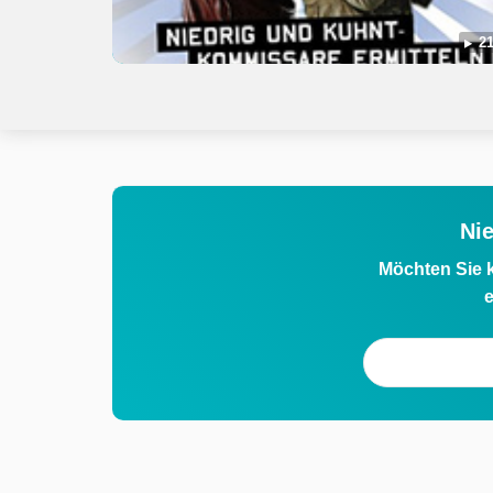
21
Ni
Möchten Sie k
e