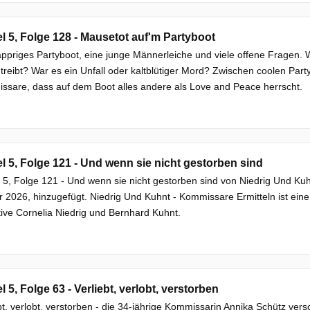
el 5, Folge 128 - Mausetot auf'm Partyboot
appriges Partyboot, eine junge Männerleiche und viele offene Fragen.
treibt? War es ein Unfall oder kaltblütiger Mord? Zwischen coolen Par
sare, dass auf dem Boot alles andere als Love and Peace herrscht.
el 5, Folge 121 - Und wenn sie nicht gestorben sind
l 5, Folge 121 - Und wenn sie nicht gestorben sind von Niedrig Und K
 2026, hinzugefügt. Niedrig Und Kuhnt - Kommissare Ermitteln ist eine S
ive Cornelia Niedrig und Bernhard Kuhnt.
el 5, Folge 63 - Verliebt, verlobt, verstorben
bt, verlobt, verstorben - die 34-jährige Kommissarin Annika Schütz vers