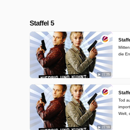
Staffel 5
Staff
Mitten
die Er
21:25
Staff
Tod au
import
Welt, 
21:19