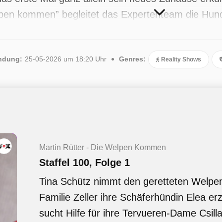
lpen kommen” begleitet das Expertenteam die Hun
che und unterstützt sie bei allen Fragen rund u
iebte Sendung verfügbar. Insgesamt wurden 8 Folgen
ndung:
25-05-2026 um 18:20 Uhr
Genres:
Reality Shows
Martin Rütter - Die Welpen Kommen
Staffel 100, Folge 1
Tina Schütz nimmt den geretteten Welpe
Familie Zeller ihre Schäferhündin Elea e
sucht Hilfe für ihre Tervueren-Dame Csill