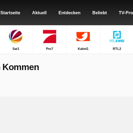
Startseite
Aktuell
Entdecken
Beliebt
TV-Pr
Sat1
Pro7
Kabel1
RTL2
pen Kommen