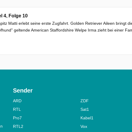
el 4, Folge 10
pitz Matti erlebt seine erste Zugfahrt. Golden Retriever Aileen bringt 
hund" geltende American Staffordshire Welpe Irma zieht bei einer Famil
Sender
ARD
ZDF
RTL
Sat1
Pro7
Kabel1
on
RTL2
Vox