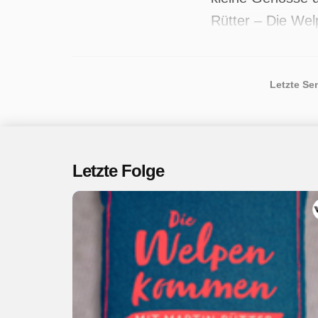
Rütter – Die We
regelmäßige Besu
2025 ist die bel
Letzte Se
Letzte Folge