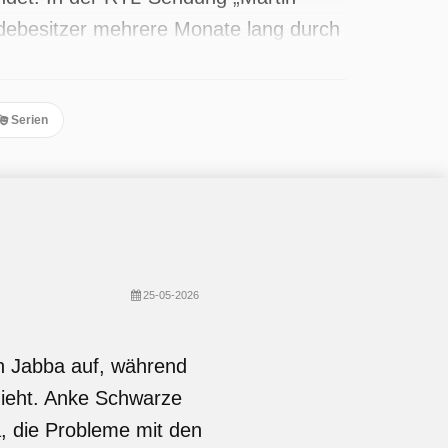
debesitzer mehrere Monate lang durch
m das Thema Welpen-Erziehung. Seit
 ausgestrahlt, die letzte im Mai 2026.
Serien
25-05-2026
n Jabba auf, während
rzieht. Anke Schwarze
a, die Probleme mit den