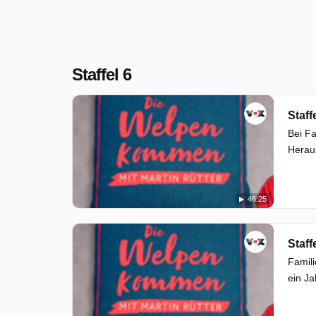
Staffel 6
Staff
Bei Fa
Heraus
46:25
Staff
Famili
ein Ja