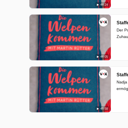
46:24
Staff
Der Po
Zuhau
46:05
Staff
Nadja
ermögl
45:58