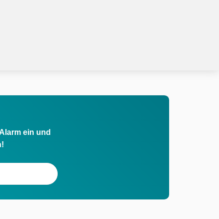
 Alarm ein und
h!