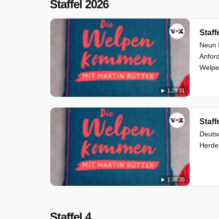
Staffel 2026
Staff
Neun 
Anfor
Welpe
1:29:31
Staff
Deutsc
Herden
1:30:35
Staffel 4