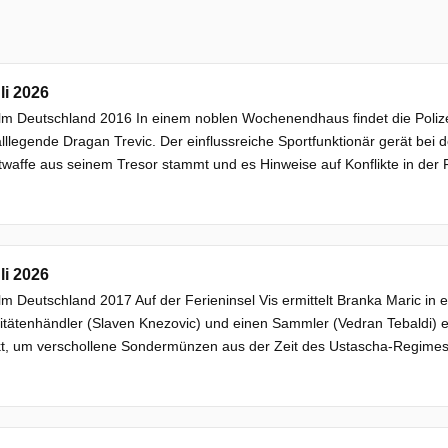
li 2026
ilm Deutschland 2016 In einem noblen Wochenendhaus findet die Polize
llegende Dragan Trevic. Der einflussreiche Sportfunktionär gerät bei d
twaffe aus seinem Tresor stammt und es Hinweise auf Konflikte in der F
li 2026
ilm Deutschland 2017 Auf der Ferieninsel Vis ermittelt Branka Maric in
itätenhändler (Slaven Knezovic) und einen Sammler (Vedran Tebaldi) er
t, um verschollene Sondermünzen aus der Zeit des Ustascha-Regimes 