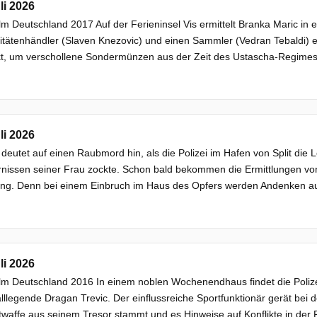
li 2026
ilm Deutschland 2017 Auf der Ferieninsel Vis ermittelt Branka Maric in
itätenhändler (Slaven Knezovic) und einen Sammler (Vedran Tebaldi) er
t, um verschollene Sondermünzen aus der Zeit des Ustascha-Regimes 
li 2026
 deutet auf einen Raubmord hin, als die Polizei im Hafen von Split die 
rnissen seiner Frau zockte. Schon bald bekommen die Ermittlungen vo
ung. Denn bei einem Einbruch im Haus des Opfers werden Andenken au
li 2026
ilm Deutschland 2016 In einem noblen Wochenendhaus findet die Polize
llegende Dragan Trevic. Der einflussreiche Sportfunktionär gerät bei d
twaffe aus seinem Tresor stammt und es Hinweise auf Konflikte in der F