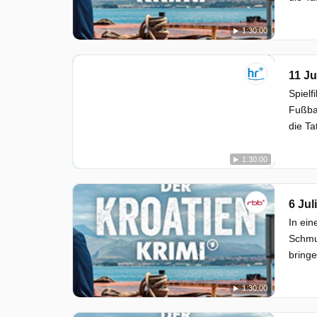
1:30:00
11 Ju
Spielf
Fußbal
die Ta
1:30:00
6 Jul
In ei
Schmug
bringe
1:30:00