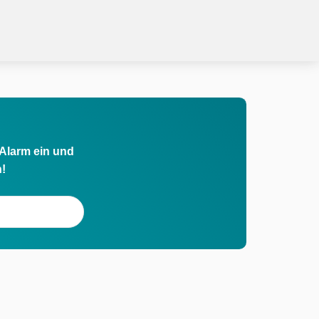
 Alarm ein und
h!