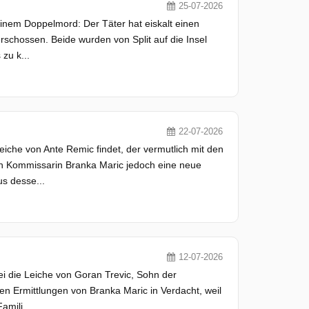
25-07-2026
 einem Doppelmord: Der Täter hat eiskalt einen
schossen. Beide wurden von Split auf die Insel
zu k...
22-07-2026
Leiche von Ante Remic findet, der vermutlich mit den
n Kommissarin Branka Maric jedoch eine neue
s desse...
12-07-2026
i die Leiche von Goran Trevic, Sohn der
en Ermittlungen von Branka Maric in Verdacht, weil
amili...