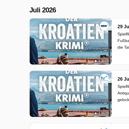
Juli 2026
29 Ju
Spielf
Fußbal
die Ta
1:30:00
26 Ju
Spielf
Antiqu
gelock
1:30:00