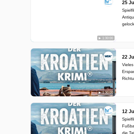
25 Ju
Spielf
Antiqu
gelock
1:30:00
22 Ju
Vieles
Erspa
Richt
1:30:00
12 Ju
Spielf
Fußbal
die Ta