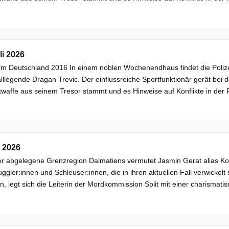
li 2026
ilm Deutschland 2016 In einem noblen Wochenendhaus findet die Polize
llegende Dragan Trevic. Der einflussreiche Sportfunktionär gerät bei d
twaffe aus seinem Tresor stammt und es Hinweise auf Konflikte in der F
i 2026
ner abgelegene Grenzregion Dalmatiens vermutet Jasmin Gerat alias K
gler:innen und Schleuser:innen, die in ihren aktuellen Fall verwickel
n, legt sich die Leiterin der Mordkommission Split mit einer charismati