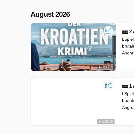
August 2026
2
NEU
LSpie
brutal
Angrei
1:30:00
1
NEU
LSpie
brutal
Angrei
1:30:00