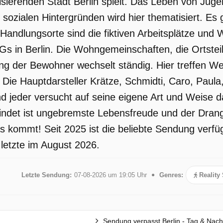
ulsierenden Stadt Berlin spielt. Das Leben von Ju
 sozialen Hintergründen wird hier thematisiert. Es
Handlungsorte sind die fiktiven Arbeitsplätze und
 in Berlin. Die Wohngemeinschaften, die Ortsteile
der Bewohner wechselt ständig. Hier treffen Wel
. Die Hauptdarsteller Krätze, Schmidti, Caro, Paula
und jeder versucht auf seine eigene Art und Weise 
bindet ist ungebremste Lebensfreude und der Dran
 kommt! Seit 2025 ist die beliebte Sendung verf
 letzte im August 2026.
Letzte Sendung:
07-08-2026 um 19:05 Uhr
Genres:
Reality
Sendung verpasst Berlin - Tag & Nach