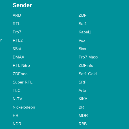
Sender
ARD
ZDF
RTL
Sat1
Pro7
Kabel1
on
RTL2
Vox
3Sat
Sixx
DMAX
Pro7 Maxx
RTL Nitro
ZDFinfo
ZDFneo
Sat1 Gold
Super RTL
SRF
TLC
Arte
N-TV
KiKA
Nickelodeon
BR
HR
MDR
NDR
RBB