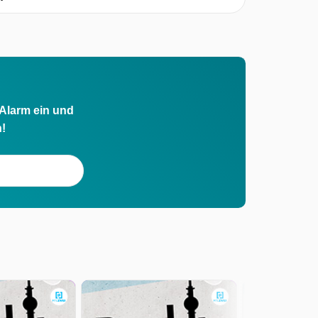
 Alarm ein und
h!