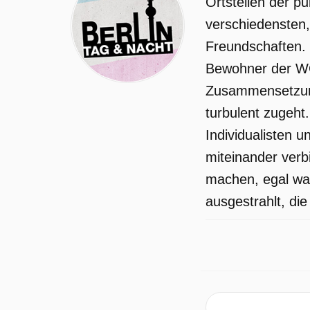
Ortsteilen der p
verschiedensten,
Freundschaften. 
Bewohner der WGs
Zusammensetzung 
turbulent zugeht
Individualisten 
miteinander ver
machen, egal was
ausgestrahlt, die