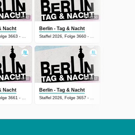
43:42
43:50
 & Nacht
Berlin - Tag & Nacht
Berlin - Tag
Staffel 2026, Folge 3663 - Mit unfairen Mitteln
Staffel 2026, Folge 3660 - Die Sorgen der Männer
43:50
43:57
 & Nacht
Berlin - Tag & Nacht
Berlin - Tag
Staffel 2026, Folge 3661 - Zu viel des Guten
Staffel 2026, Folge 3657 - Störenfried