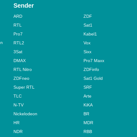
Sender
ARD
ZDF
RTL
Sat1
Pro7
Kabel1
on
RTL2
Vox
3Sat
Sixx
DMAX
Pro7 Maxx
RTL Nitro
ZDFinfo
ZDFneo
Sat1 Gold
Super RTL
SRF
TLC
Arte
N-TV
KiKA
Nickelodeon
BR
HR
MDR
NDR
RBB