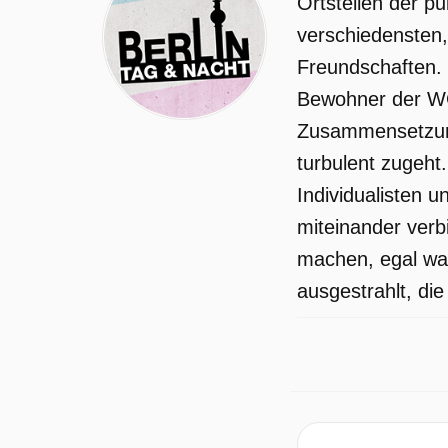
Ortsteilen der p
verschiedensten,
Freundschaften. 
Bewohner der WGs
Zusammensetzung 
turbulent zugeht
Individualisten 
miteinander ver
machen, egal was
ausgestrahlt, die