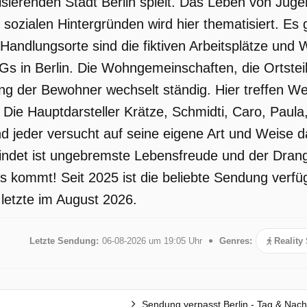
ulsierenden Stadt Berlin spielt. Das Leben von Ju
 sozialen Hintergründen wird hier thematisiert. Es
Handlungsorte sind die fiktiven Arbeitsplätze und
 in Berlin. Die Wohngemeinschaften, die Ortsteile
der Bewohner wechselt ständig. Hier treffen Wel
. Die Hauptdarsteller Krätze, Schmidti, Caro, Paula
und jeder versucht auf seine eigene Art und Weise 
bindet ist ungebremste Lebensfreude und der Dran
 kommt! Seit 2025 ist die beliebte Sendung verf
 letzte im August 2026.
Letzte Sendung:
06-08-2026 um 19:05 Uhr
Genres:
Reality
Sendung verpasst Berlin - Tag & Nach