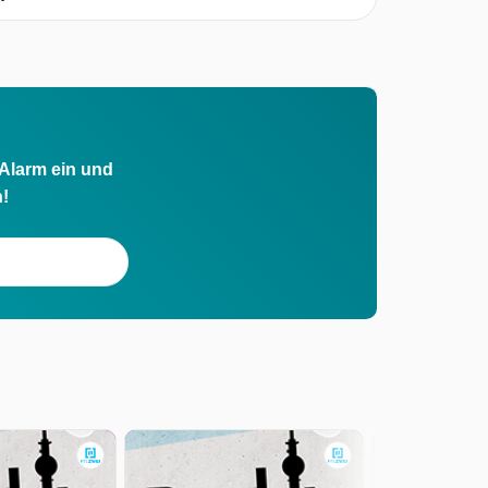
 Alarm ein und
h!