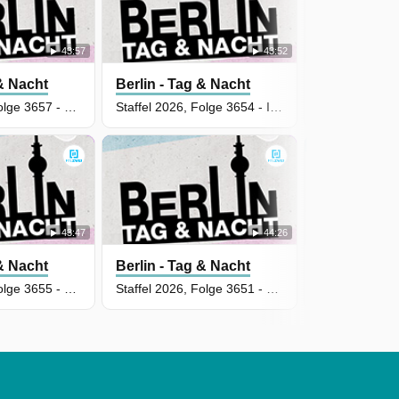
43:57
43:52
 & Nacht
Berlin - Tag & Nacht
Berlin - Tag
Staffel 2026, Folge 3657 - Störenfried
Staffel 2026, Folge 3654 - Ich komm' schon klar!
43:47
44:26
 & Nacht
Berlin - Tag & Nacht
Berlin - Tag
Staffel 2026, Folge 3655 - Herausforderung angenommen
Staffel 2026, Folge 3651 - Kein leichter Neuanfang