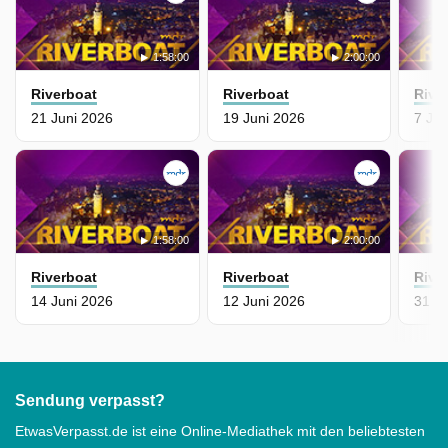
1:58:00
2:00:00
Riverboat
Riverboat
Rive
21 Juni 2026
19 Juni 2026
7 Jun
1:58:00
2:00:00
Riverboat
Riverboat
Rive
14 Juni 2026
12 Juni 2026
31 M
Sendung verpasst?
EtwasVerpasst.de ist eine Online-Mediathek mit den beliebtesten