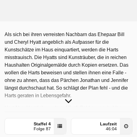
Als sich bei ihren verreisten Nachbarn das Ehepaar Bill
und Cheryl Hyatt angeblich als Aufpasser für die
Kunstschätze im Haus einquartiert, werden die Harts
misstrauisch. Die Hyatts sind Kunsträuber, die in reichen
Haushalten Originalgemälde durch Kopien ersetzen. Das
wollen die Harts beweisen und stellen ihnen eine Falle -
ohne zu ahnen, dass das Pärchen Jonathan und Jennifer
längst durchschaut hat. So schlägt der Plan fehl - und die
Harts geraten in Lebensgefahr.
Hart Aber Herzlich wurde auf Sat1 Gold ausgestrahlt am
Mittwoch 8 Juli 2026, 13:20 Uhr. Diese Folge wurde zuerst
am Donnerstag 27 März 2025 gepostet.
Staffel 4
Laufzeit
Folge 87
46:04