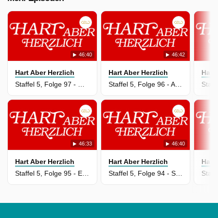
46:40
46:42
Hart Aber Herzlich
Hart Aber Herzlich
Hart
Staffel 5, Folge 97 - Gift im Whisky
Staffel 5, Folge 96 - Alte Liebe macht blind
46:33
46:40
Hart Aber Herzlich
Hart Aber Herzlich
Hart
Staffel 5, Folge 95 - Eine Mords-Rallye
Staffel 5, Folge 94 - Spiel, Satz, Mord!