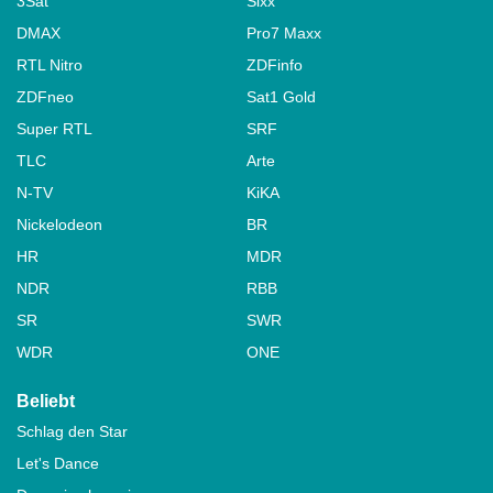
3Sat
Sixx
DMAX
Pro7 Maxx
RTL Nitro
ZDFinfo
ZDFneo
Sat1 Gold
Super RTL
SRF
TLC
Arte
N-TV
KiKA
Nickelodeon
BR
HR
MDR
NDR
RBB
SR
SWR
WDR
ONE
Beliebt
Schlag den Star
Let's Dance