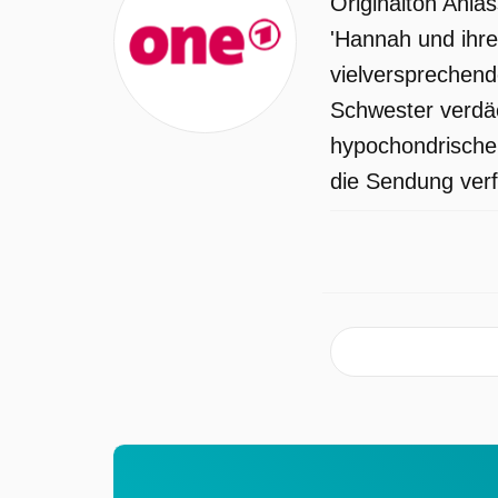
Originalton Anlä
'Hannah und ihre
vielversprechend
Schwester verdäc
hypochondrischer
die Sendung verf