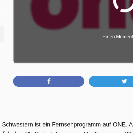
hs
,
Einen Moment b
nd
n.
uf
ar
 Schwestern ist ein Fernsehprogramm auf ONE. Au