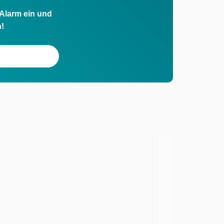
 Alarm ein und
h!