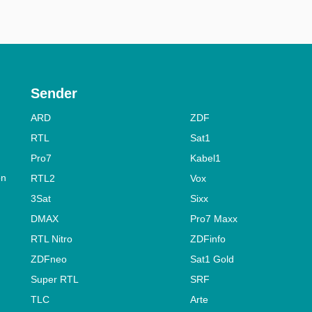
Sender
ARD
ZDF
RTL
Sat1
Pro7
Kabel1
on
RTL2
Vox
3Sat
Sixx
DMAX
Pro7 Maxx
RTL Nitro
ZDFinfo
ZDFneo
Sat1 Gold
Super RTL
SRF
TLC
Arte