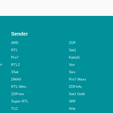
Sender
ARD
ZDF
RTL
Sat1
Pro7
Kabel1
on
RTL2
Vox
3Sat
Sixx
DMAX
Pro7 Maxx
RTL Nitro
ZDFinfo
ZDFneo
Sat1 Gold
Super RTL
SRF
TLC
Arte