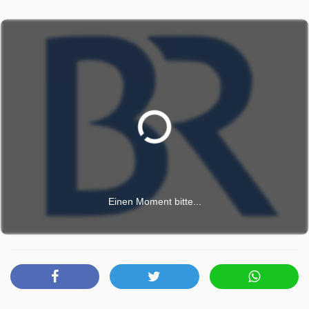
Gitarrentrio, der Oimbliah Dreigsang, Stefan Straubinger,
die Stüberlmusi und die Weintröpfe Musi.
BR Heimat - Zsammg'spuit wurde auf BR ausgestrahlt am
Sonntag 19 April 2026, 20:15 Uhr.
Einen Moment bitte...