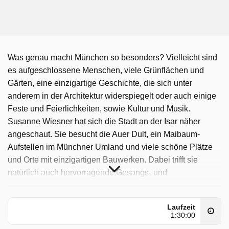
Was genau macht München so besonders? Vielleicht sind
es aufgeschlossene Menschen, viele Grünflächen und
Gärten, eine einzigartige Geschichte, die sich unter
anderem in der Architektur widerspiegelt oder auch einige
Feste und Feierlichkeiten, sowie Kultur und Musik.
Susanne Wiesner hat sich die Stadt an der Isar näher
angeschaut. Sie besucht die Auer Dult, ein Maibaum-
Aufstellen im Münchner Umland und viele schöne Plätze
und Orte mit einzigartigen Bauwerken. Dabei trifft sie
natürlich auch hervorragende Gesangs- und
Musikgruppen, Ensembles und Liedermacher in
gemütlichen Biergärten, historischen Gasthäusern und
Laufzeit
geschichtsträchtigen Konzertsälen. Musikalisch mit dabei
1:30:00
sind die Urner Musi, die Äigridschn Muse, das Münchner