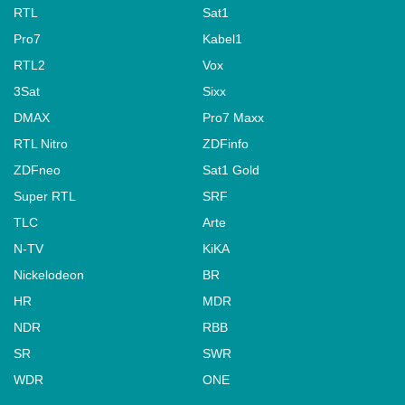
RTL
Sat1
Pro7
Kabel1
RTL2
Vox
3Sat
Sixx
DMAX
Pro7 Maxx
RTL Nitro
ZDFinfo
ZDFneo
Sat1 Gold
Super RTL
SRF
TLC
Arte
N-TV
KiKA
Nickelodeon
BR
HR
MDR
NDR
RBB
SR
SWR
WDR
ONE