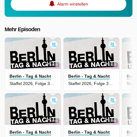
Alarm einstellen
Mehr Episoden
44:00
43:24
Berlin - Tag & Nacht
Berlin - Tag & Nacht
Berl
Staffel 2026, Folge 3681 - Eine ausweglose Situation
Staffel 2026, Folge 3680 - Harte Konsequenzen
44:44
43:44
Berlin - Tag & Nacht
Berlin - Tag & Nacht
Berl