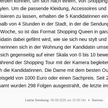
erben können, um sich nach einem, von Shoppin
tylen. Um die passende Kleidung, Accessoires und
isieren zu lassen, erhalten die 5 Kandidatinnen 
halb von 4 Stunden in der Stadt, in der die Sendun
e Woche, so ist das Format Shopping Queen in ga
idatin dabei gefilmt wird, wie sie sich neu stylt un
merinnen sich in der Wohnung der Kandidatin um
sich gegenseitig auf einer Skala von 0 bis 10 bewe
hrend der Shopping Tour mit der Kamera begleite
rich die Kandidatinnen. Die Dame mit dem besten Ou
reisgeld von 1000 Euro oder einen Sachpreis. Seit 
samt wurden 298 Folgen ausgestrahlt, die letzte i
Letzte Sendung:
06-08-2026 um 15:00 Uhr
Genres: