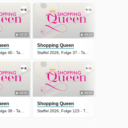
43:25
44:14
ueen
Shopping Queen
Shopping 
Staffel 2026, Folge 40 - Tag 5: Katharina, Berlin
Staffel 2026, Folge 37 - Tag 2: Andrea, Berlin
44:53
45:07
ueen
Shopping Queen
Shopping 
Staffel 2026, Folge 38 - Tag 3: Justine, Berlin
Staffel 2026, Folge 123 - Tag 4: Michaela, Darmstadt