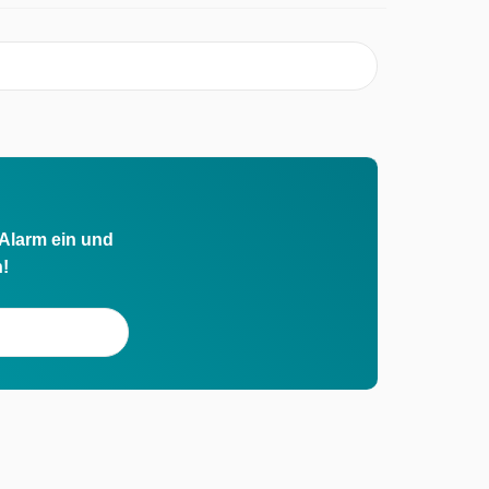
 Alarm ein und
h!