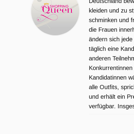
Deutschland bew
kleiden und zu s
schminken und fr
die Frauen inner
ändern sich jed
täglich eine Kand
anderen Teilneh
Konkurrentinnen 
Kandidatinnen wä
alle Outfits, sp
und erhält ein P
verfügbar. Insge