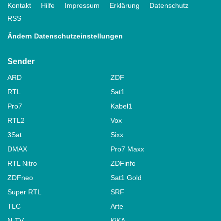
Kontakt
Hilfe
Impressum
Erklärung
Datenschutz
RSS
Ändern Datenschutzeinstellungen
Sender
ARD
ZDF
RTL
Sat1
Pro7
Kabel1
RTL2
Vox
3Sat
Sixx
DMAX
Pro7 Maxx
RTL Nitro
ZDFinfo
ZDFneo
Sat1 Gold
Super RTL
SRF
TLC
Arte
N-TV
KiKA