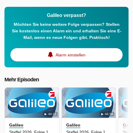
Galileo verpasst?
Möchten Sie keine weitere Folge verpassen? Stellen
Sie kostenlos einen Alarm ein und erhalten Sie eine E-
Mail, wenn es neue Folgen gibt. Praktisch!
Alarm einstellen
Mehr Episoden
44:12
44:34
Galileo
Galileo
Gali
Staffel 2026, Folge 108 - Das Millionen-Geheimnis: Wie Spielerberater wirklich kassieren
Staffel 2026, Folge 107 - Zwischen Tränen und Triumph: So wird man Spezialpolizist