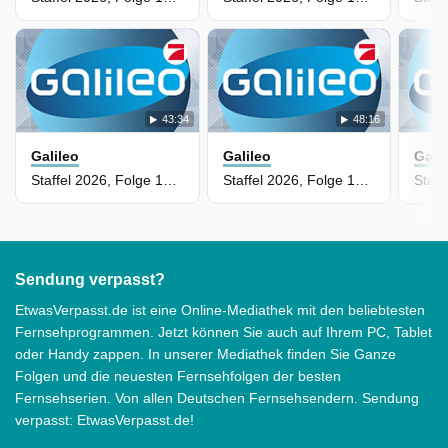
43:34
48:16
Galileo
Galileo
Gali
Staffel 2026, Folge 106 - Public-Viewing-Feeling für Zuhause: Outdoor-Beamer im Test
Staffel 2026, Folge 105 - Money Machine: So wird mit der Fußball-WM Geld gemacht
Sendung verpasst?
EtwasVerpasst.de ist eine Online-Mediathek mit den beliebtesten
Fernsehprogrammen. Jetzt können Sie auch auf Ihrem PC, Tablet
oder Handy zappen. In unserer Mediathek finden Sie Ganze
Folgen und die neuesten Fernsehfolgen der besten
Fernsehserien. Von allen Deutschen Fernsehsendern. Sendung
verpasst: EtwasVerpasst.de!