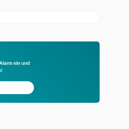
 Alarm ein und
h!