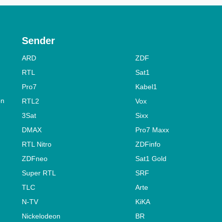
Sender
ARD
ZDF
RTL
Sat1
Pro7
Kabel1
on
RTL2
Vox
3Sat
Sixx
DMAX
Pro7 Maxx
RTL Nitro
ZDFinfo
ZDFneo
Sat1 Gold
Super RTL
SRF
TLC
Arte
N-TV
KiKA
Nickelodeon
BR