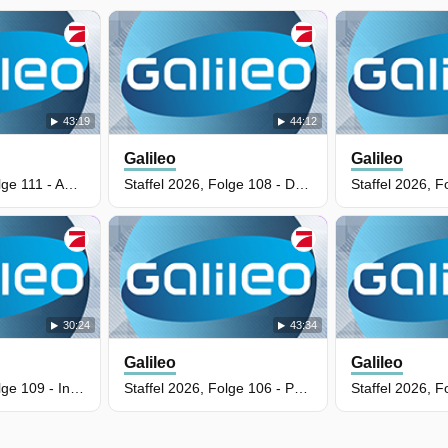
43:19
44:12
Galileo
Galileo
Staffel 2026, Folge 111 - Auf der Jagd nach der Ratten-Geheimsprache
Staffel 2026, Folge 108 - Das Millionen-Geheimnis: Wie Spielerberater wirklich kassieren
30:24
43:34
Galileo
Galileo
Staffel 2026, Folge 109 - Inside FIFA: Sportverband oder Machtapparat?
Staffel 2026, Folge 106 - Public-Viewing-Feeling für Zuhause: Outdoor-Beamer im Test