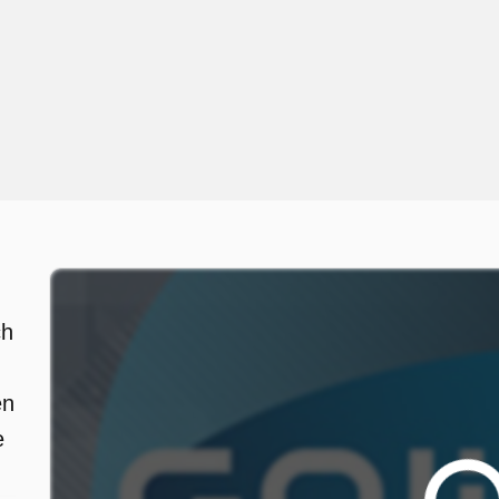
ch
en
e