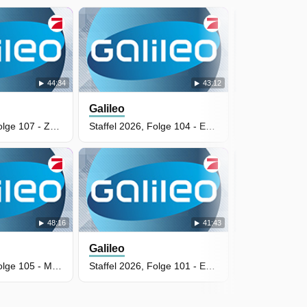
44:34
43:12
Galileo
Galileo
Staffel 2026, Folge 107 - Zwischen Tränen und Triumph: So wird man Spezialpolizist
Staffel 2026, Folge 104 - E-Scooter aus dem China-Shop im Test
48:16
41:43
Galileo
Galileo
Staffel 2026, Folge 105 - Money Machine: So wird mit der Fußball-WM Geld gemacht
Staffel 2026, Folge 101 - Enhanced Games: Wer profitiert vom legalen Doping?