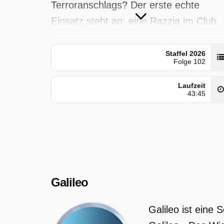
Terroranschlags? Der erste echte
Einsatz steht an: eine Razzia im Club.
Wer hält dem Druck stand und schafft
es am Ende ins Kommando?
Staffel 2026
Folge 102
Galileo wurde auf Pro7 ausgestrahlt a
Laufzeit
Montag 1 Juni 2026, 17:05 Uhr.
43:45
Galileo
Galileo ist eine