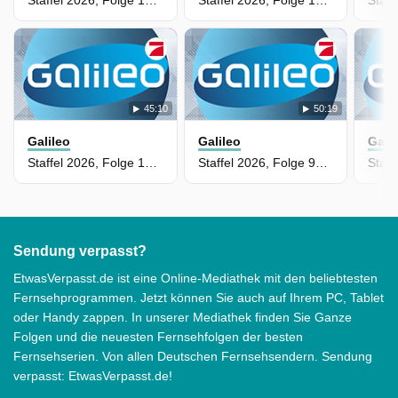
Staffel 2026, Folge 102 - Real Rookies USK: Die Razzia
Staffel 2026, Folge 101 - Enhanced Games: Wer profitiert vom legalen Doping?
45:10
50:19
Galileo
Galileo
Gali
Staffel 2026, Folge 100 - Deconstructed True Crime: Wie "Mord als Unterhaltung" Deutschland erobert
Staffel 2026, Folge 98 - Das spektakuläre Flugzeug-Hotel auf Bali
Sendung verpasst?
EtwasVerpasst.de ist eine Online-Mediathek mit den beliebtesten
Fernsehprogrammen. Jetzt können Sie auch auf Ihrem PC, Tablet
oder Handy zappen. In unserer Mediathek finden Sie Ganze
Folgen und die neuesten Fernsehfolgen der besten
Fernsehserien. Von allen Deutschen Fernsehsendern. Sendung
verpasst: EtwasVerpasst.de!