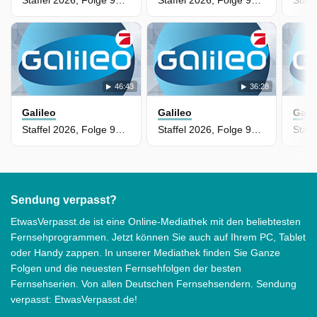
Staffel 2026, Folge 96 - 30 Jahre verschwunden: Die Frau, die nie gefunden werden wollte
Staffel 2026, Folge 95 - Miamis König der Watersports Cars
46:43
36:28
Galileo
Galileo
Gali
Staffel 2026, Folge 94 - Mehr als nur Achterbahnen: Das System Europapark
Staffel 2026, Folge 93 - Exklusive Einblicke in die extreme Ausbildung für das Unterstützungskommando
Sendung verpasst?
EtwasVerpasst.de ist eine Online-Mediathek mit den beliebtesten
Fernsehprogrammen. Jetzt können Sie auch auf Ihrem PC, Tablet
oder Handy zappen. In unserer Mediathek finden Sie Ganze
Folgen und die neuesten Fernsehfolgen der besten
Fernsehserien. Von allen Deutschen Fernsehsendern. Sendung
verpasst: EtwasVerpasst.de!