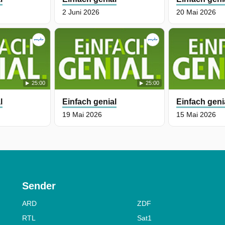
2 Juni 2026
20 Mai 2026
25:00
25:00
l
Einfach genial
Einfach geni
19 Mai 2026
15 Mai 2026
Sender
ARD
ZDF
RTL
Sat1