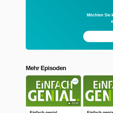
Einfach genial wurde auf MDR
ausgestrahlt am Freitag 8 Mai 2026,
Möchten Sie k
e
00:05 Uhr.
Mehr Episoden
25:00
Einfach genial
Einfach genia