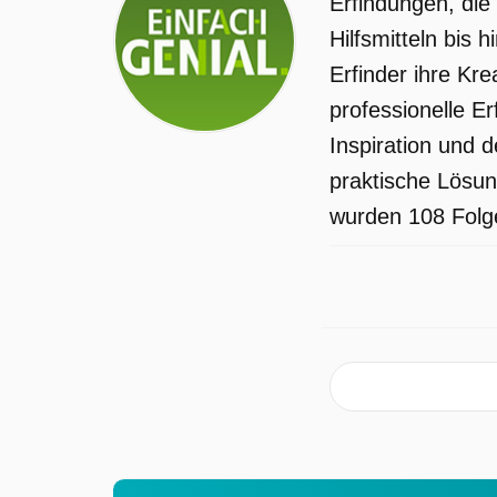
Erfindungen, die
auf engsten Baustellen zum Einsatz
Hilfsmitteln bis
kommen. Da zudem die Fahrerkabine
Erfinder ihre Kr
ausgespart ist, kann die Maschine per
professionelle Er
Fernsteuerung auch von Laien ohne
Inspiration und 
Spezialausbildung bedient werden. DIY
praktische Lösun
Influencer Finn Clausen testet die
wurden 108 Folge
Erfindung im Einsatz auf einer
Gartenbaustelle. Baumaschinen-Exper
Helmut Kremers vom VDBUM (Verban
der Baubranche, Umwelt- und
Maschinentechnik e. V.) begutachtet di
Erfindung kritisch in Bezug auf ihre
Tauglichkeit für Großbaustellen und im
Vergleich zu herkömmlichen Radladern