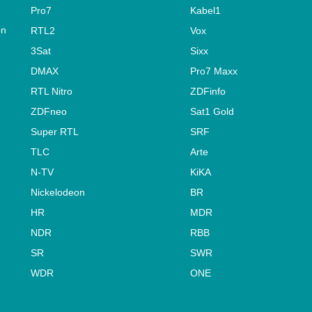
Pro7
Kabel1
on
RTL2
Vox
3Sat
Sixx
DMAX
Pro7 Maxx
RTL Nitro
ZDFinfo
ZDFneo
Sat1 Gold
Super RTL
SRF
TLC
Arte
N-TV
KiKA
Nickelodeon
BR
HR
MDR
NDR
RBB
SR
SWR
WDR
ONE