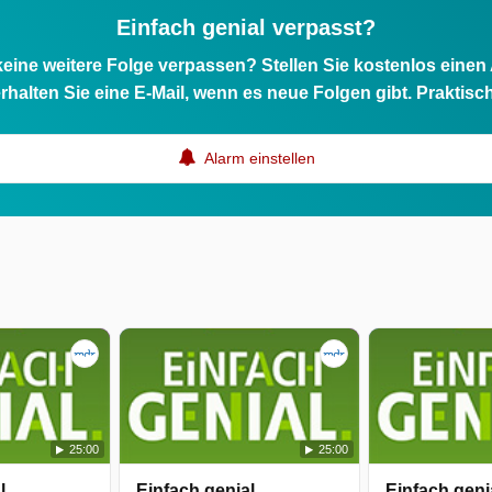
Einfach genial verpasst?
eine weitere Folge verpassen? Stellen Sie kostenlos einen
rhalten Sie eine E-Mail, wenn es neue Folgen gibt. Praktisc
Alarm einstellen
25:00
25:00
l
Einfach genial
Einfach geni