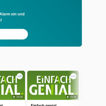
 Alarm ein und
h!
25:00
25:00
al
Einfach genial
Einfach gen