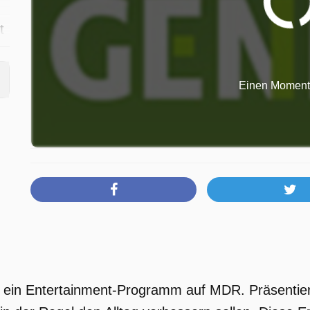
t
,8
en
Einen Moment b
ch
r
e
st ein Entertainment-Programm auf MDR. Präsentie