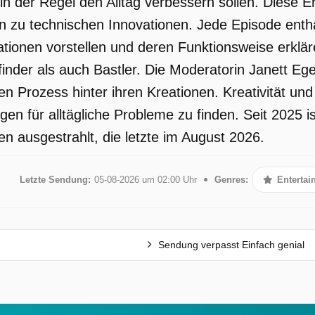
 in der Regel den Alltag verbessern sollen. Diese 
 hin zu technischen Innovationen. Jede Episode enth
eationen vorstellen und deren Funktionsweise erklär
finder als auch Bastler. Die Moderatorin Janett Eger
den Prozess hinter ihren Kreationen. Kreativität u
-
gen für alltägliche Probleme zu finden. Seit 2025 
n ausgestrahlt, die letzte im August 2026.
te
Letzte Sendung:
05-08-2026 um 02:00 Uhr
Genres:
Entertai
d
e
Sendung verpasst Einfach genial
.