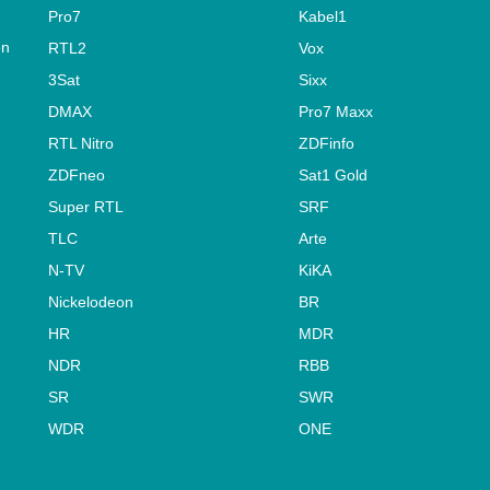
Pro7
Kabel1
on
RTL2
Vox
3Sat
Sixx
DMAX
Pro7 Maxx
RTL Nitro
ZDFinfo
ZDFneo
Sat1 Gold
Super RTL
SRF
TLC
Arte
N-TV
KiKA
Nickelodeon
BR
HR
MDR
NDR
RBB
SR
SWR
WDR
ONE