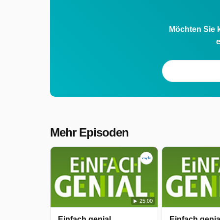
Möchten Sie k
e
Mehr Episoden
25:00
Einfach genial
Einfach genia