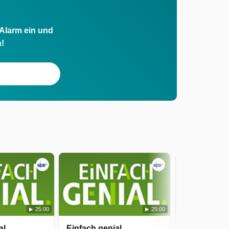
 Alarm ein und
h!
25:00
25:00
al
Einfach genial
Einfach gen