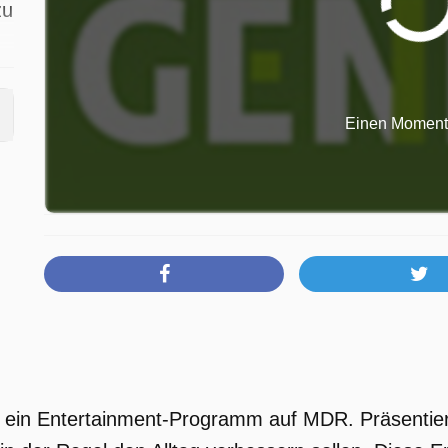
zu
in
Einen Moment b
an
s
st ein Entertainment-Programm auf MDR. Präsentie