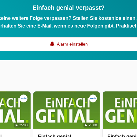
Einfach genial verpasst?
eine weitere Folge verpassen? Stellen Sie kostenlos einen
rhalten Sie eine E-Mail, wenn es neue Folgen gibt. Praktisc
Alarm einstellen
25:00
25:00
l
Einfach genial
Einfach geni