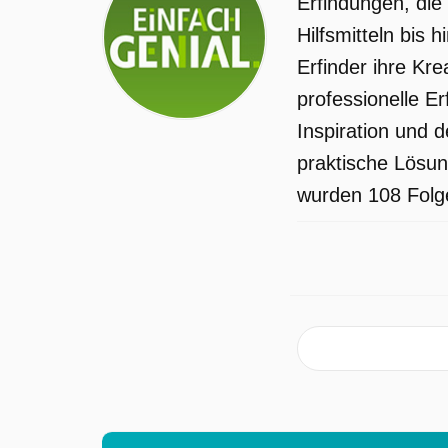
Erfindungen, die
Rettungssanitäterinnen und Fach-
Hilfsmitteln bis
Influencerinnen Judith Beer und Isabel
Erfinder ihre Kr
Okuniek aus NRW bei einer
professionelle Er
Trainingseinheit zur Versorgung von
Inspiration und 
Verletzten, ob man sich in der
praktische Lösun
kompakten Inneneinrichtung wirklich
wurden 108 Folge
intuitiv zurechtfindet.
Einfach genial wurde auf MDR
ausgestrahlt am Dienstag 24 März
2026, 19:50 Uhr.