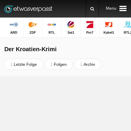
Menu
ARD
ZDF
RTL
Sat1
Pro7
Kabel1
RTL
Der Kroatien-Krimi
Letzte Folge
Folgen
Archiv