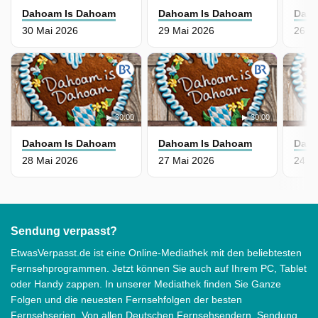
Dahoam Is Dahoam
Dahoam Is Dahoam
Daho
30 Mai 2026
29 Mai 2026
26 M
30:00
30:00
Dahoam Is Dahoam
Dahoam Is Dahoam
Daho
28 Mai 2026
27 Mai 2026
24 M
Sendung verpasst?
EtwasVerpasst.de ist eine Online-Mediathek mit den beliebtesten
Fernsehprogrammen. Jetzt können Sie auch auf Ihrem PC, Tablet
oder Handy zappen. In unserer Mediathek finden Sie Ganze
Folgen und die neuesten Fernsehfolgen der besten
Fernsehserien. Von allen Deutschen Fernsehsendern. Sendung