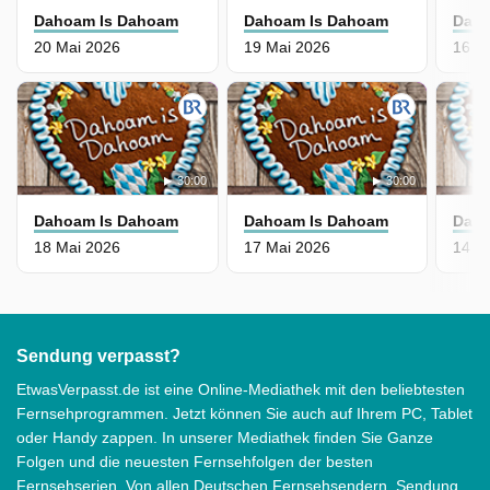
Dahoam Is Dahoam
Dahoam Is Dahoam
Daho
20 Mai 2026
19 Mai 2026
16 M
30:00
30:00
Dahoam Is Dahoam
Dahoam Is Dahoam
Daho
18 Mai 2026
17 Mai 2026
14 M
Sendung verpasst?
EtwasVerpasst.de ist eine Online-Mediathek mit den beliebtesten
Fernsehprogrammen. Jetzt können Sie auch auf Ihrem PC, Tablet
oder Handy zappen. In unserer Mediathek finden Sie Ganze
Folgen und die neuesten Fernsehfolgen der besten
Fernsehserien. Von allen Deutschen Fernsehsendern. Sendung