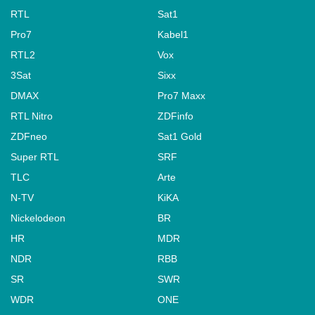
RTL
Sat1
Pro7
Kabel1
RTL2
Vox
3Sat
Sixx
DMAX
Pro7 Maxx
RTL Nitro
ZDFinfo
ZDFneo
Sat1 Gold
Super RTL
SRF
TLC
Arte
N-TV
KiKA
Nickelodeon
BR
HR
MDR
NDR
RBB
SR
SWR
WDR
ONE