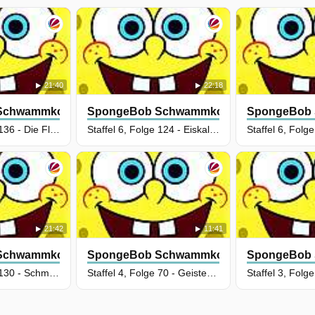
21:40
22:18
Schwammkopf
SpongeBob Schwammkopf
SpongeBob
Staffel 7, Folge 136 - Die Flenn-Wette / Der Sommerjob
Staffel 6, Folge 124 - Eiskalt entwischt Teil 2
21:42
11:41
Schwammkopf
SpongeBob Schwammkopf
SpongeBob
Staffel 7, Folge 130 - Schmierige Schlacht / Ein Schwamm will nach oben
Staffel 4, Folge 70 - Geisterstunde