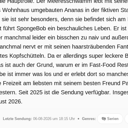
e Hauptrolle. Der Meeresschwamm lebt mit seine
s Wohnhaus umgebauten Ananas in der fiktiven Stadt
, sie ist sehr besonders, denn sie befindet sich a
 führt SpongeBob ein beschauliches Leben. Er ist 
r manchmal leider ein bisschen zu naiv und außer
anchmal nervt er mit seinen haarsträubenden Fan
tes Kopfschütteln. Da er allerdings super leckere 
s ist auch der Grund, warum er im Fast-Food Rest
e ist immer was los und er erlebt dort so manche
e Freizeit am liebsten mit seinem besten Freund Pa
stern. Seit 2025 ist die Sendung verfügbar. Insg
ust 2026.
Letzte Sendung:
06-08-2026 um 18:15 Uhr
Genres:
Serien