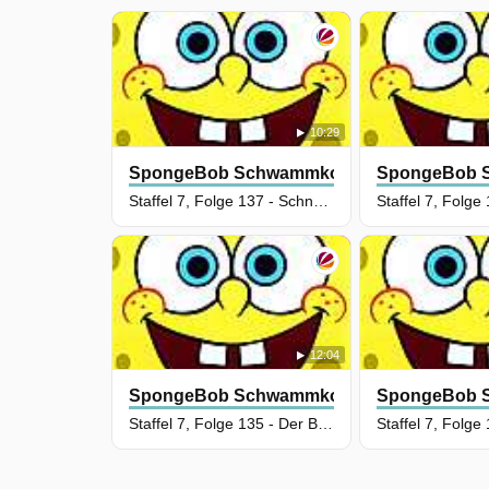
10:29
SpongeBob Schwammkopf
SpongeBob 
Staffel 7, Folge 137 - Schnecklich verliebt
12:04
SpongeBob Schwammkopf
SpongeBob 
Staffel 7, Folge 135 - Der Böse-Jungs-Club für Superschurken