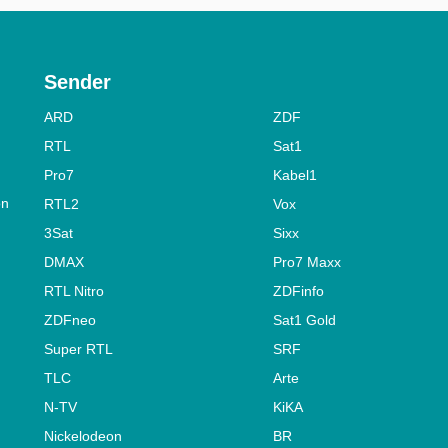
Sender
ARD
ZDF
RTL
Sat1
Pro7
Kabel1
on
RTL2
Vox
3Sat
Sixx
DMAX
Pro7 Maxx
RTL Nitro
ZDFinfo
ZDFneo
Sat1 Gold
Super RTL
SRF
TLC
Arte
N-TV
KiKA
Nickelodeon
BR