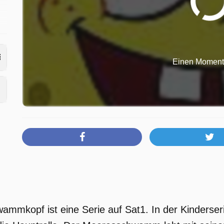
ch
Einen Moment b
st
er
mkopf ist eine Serie auf Sat1. In der Kinderser