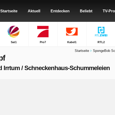
Startseite
Aktuell
Entdecken
Beliebt
TV-Pr
Sat1
Pro7
Kabel1
RTL2
Startseite
SpongeBob S
pf
 und Irrtum / Schneckenhaus-Schummeleien