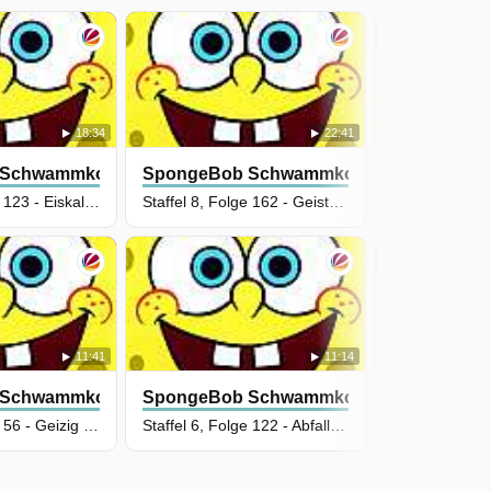
18:34
22:41
 Schwammkopf
SpongeBob Schwammkopf
SpongeBob
Staffel 6, Folge 123 - Eiskalt entwischt Teil 1
Staffel 8, Folge 162 - Geisterdeppen
11:41
11:14
 Schwammkopf
SpongeBob Schwammkopf
SpongeBob
Staffel 3, Folge 56 - Geizig bleibt geizig
Staffel 6, Folge 122 - Abfalleimer DeLuxe Maxi