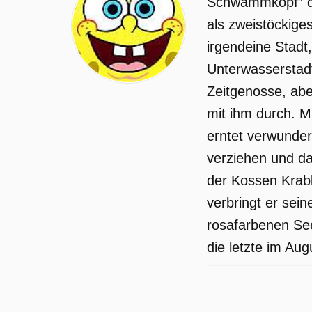
Schwammkopf” di
gepostet.
als zweistöckige
irgendeine Stadt
Unterwasserstadt
Zeitgenosse, abe
mit ihm durch. M
erntet verwunder
verziehen und da
der Kossen Krabb
verbringt er sein
rosafarbenen See
die letzte im Aug