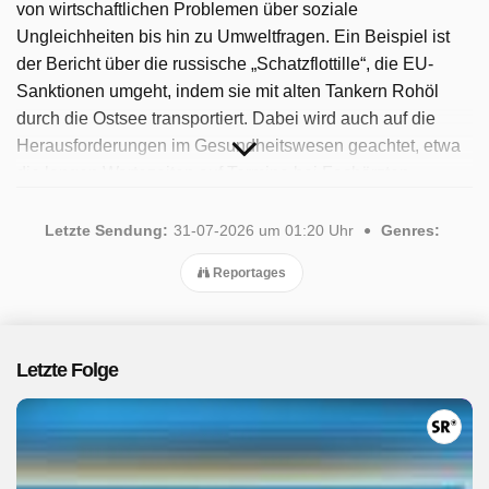
von wirtschaftlichen Problemen über soziale
Ungleichheiten bis hin zu Umweltfragen. Ein Beispiel ist
der Bericht über die russische „Schatzflottille“, die EU-
Sanktionen umgeht, indem sie mit alten Tankern Rohöl
durch die Ostsee transportiert. Dabei wird auch auf die
Herausforderungen im Gesundheitswesen geachtet, etwa
die langen Wartezeiten auf Termine bei Fachärzten.
„Report Mainz“ nutzt exklusive Recherchen und Interviews,
um diese Themen aufzudecken. Seit 2025 ist die Sendung
Letzte Sendung:
31-07-2026 um 01:20 Uhr
Genres:
verfügbar. Insgesamt wurden 36 Folgen ausgestrahlt, die
Reportages
letzte im Juli 2026.
Letzte Folge