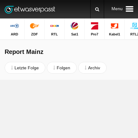
Menu
ARD
ZDF
RTL
Sat1
Pro7
Kabel1
RTL
Report Mainz
Letzte Folge
Folgen
Archiv