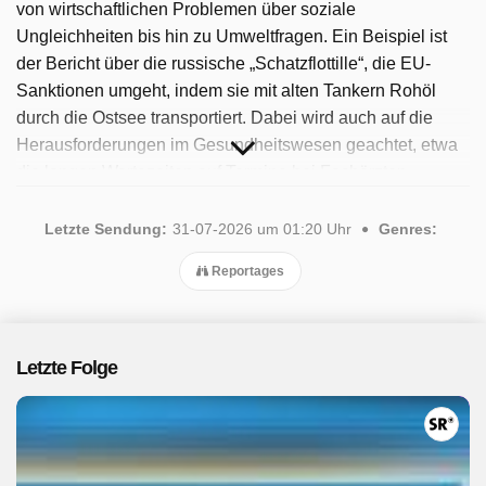
von wirtschaftlichen Problemen über soziale
Ungleichheiten bis hin zu Umweltfragen. Ein Beispiel ist
der Bericht über die russische „Schatzflottille“, die EU-
Sanktionen umgeht, indem sie mit alten Tankern Rohöl
durch die Ostsee transportiert. Dabei wird auch auf die
Herausforderungen im Gesundheitswesen geachtet, etwa
die langen Wartezeiten auf Termine bei Fachärzten.
„Report Mainz“ nutzt exklusive Recherchen und Interviews,
um diese Themen aufzudecken. Seit 2025 ist die Sendung
Letzte Sendung:
31-07-2026 um 01:20 Uhr
Genres:
verfügbar. Insgesamt wurden 36 Folgen ausgestrahlt, die
Reportages
letzte im Juli 2026.
Letzte Folge