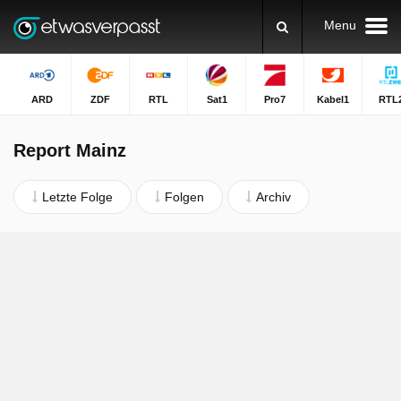
Menu
ARD
ZDF
RTL
Sat1
Pro7
Kabel1
RTL
Report Mainz
Letzte Folge
Folgen
Archiv