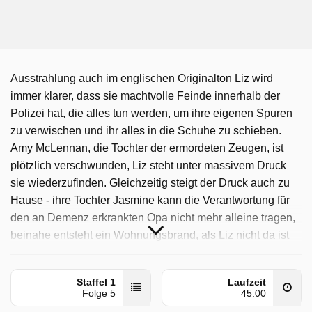
Ausstrahlung auch im englischen Originalton Liz wird
immer klarer, dass sie machtvolle Feinde innerhalb der
Polizei hat, die alles tun werden, um ihre eigenen Spuren
zu verwischen und ihr alles in die Schuhe zu schieben.
Amy McLennan, die Tochter der ermordeten Zeugen, ist
plötzlich verschwunden, Liz steht unter massivem Druck
sie wiederzufinden. Gleichzeitig steigt der Druck auch zu
Hause - ihre Tochter Jasmine kann die Verantwortung für
den an Demenz erkrankten Opa nicht mehr alleine tragen,
beinahe entsteht ein Wohnungsbrand, als Liz nicht da ist
und sie gerät in einen schlimmen Streit mit Jasmine.
Protection wurde auf ONE ausgestrahlt am Sonntag 15
Staffel 1
Laufzeit
Folge 5
45:00
März 2026, 00:55 Uhr.